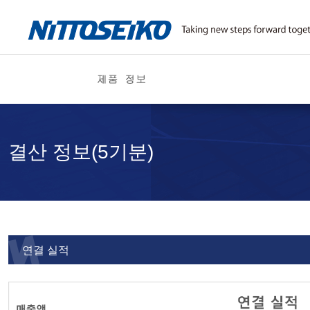
결산 정보(5기분)
연결 실적