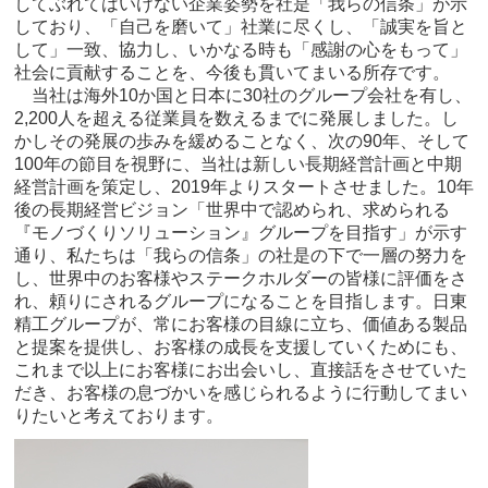
してぶれてはいけない企業姿勢を社是「我らの信条」が示
しており、「自己を磨いて」社業に尽くし、「誠実を旨と
して」一致、協力し、いかなる時も「感謝の心をもって」
社会に貢献することを、今後も貫いてまいる所存です。
当社は海外10か国と日本に30社のグループ会社を有し、
2,200人を超える従業員を数えるまでに発展しました。し
かしその発展の歩みを緩めることなく、次の90年、そして
100年の節目を視野に、当社は新しい長期経営計画と中期
経営計画を策定し、2019年よりスタートさせました。10年
後の長期経営ビジョン「世界中で認められ、求められる
『モノづくりソリューション』グループを目指す」が示す
通り、私たちは「我らの信条」の社是の下で一層の努力を
し、世界中のお客様やステークホルダーの皆様に評価をさ
れ、頼りにされるグループになることを目指します。日東
精工グループが、常にお客様の目線に立ち、価値ある製品
と提案を提供し、お客様の成長を支援していくためにも、
これまで以上にお客様にお出会いし、直接話をさせていた
だき、お客様の息づかいを感じられるように行動してまい
りたいと考えております。