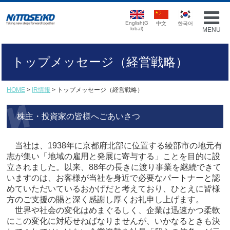
English(G
中文
한국어
lobal)
MENU
トップメッセージ（経営戦略）
HOME
>
IR情報
> トップメッセージ（経営戦略）
株主・投資家の皆様へごあいさつ
当社は、1938年に京都府北部に位置する綾部市の地元有
志が集い「地域の雇用と発展に寄与する」ことを目的に設
立されました。以来、88年の長きに渡り事業を継続できて
いますのは、お客様が当社を身近で必要なパートナーと認
めていただいているおかげだと考えており、ひとえに皆様
方のご支援の賜と深く感謝し厚くお礼申し上げます。
世界や社会の変化はめまぐるしく、企業は迅速かつ柔軟
にこの変化に対応せねばなりませんが、いかなるときも決