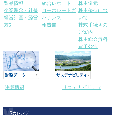
製品情報
統合レポート
株主還元
企業理念・社是
コーポレートガ
株主優待につ
経営計画・経営
バナンス
いて
方針
報告書
株式手続きの
ご案内
株主総会資料
電子公告
決算情報
サステナビリティ
IRカレンダー