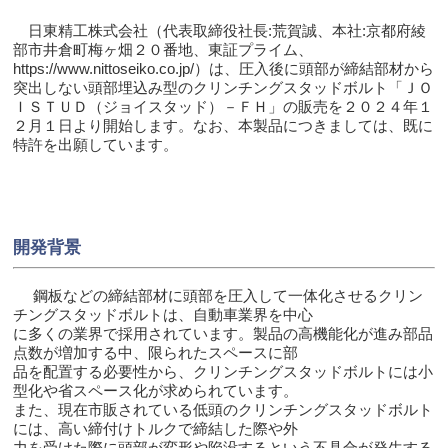
日東精工株式会社（代表取締役社長:荒賀誠、本社:京都府綾
部市井倉町梅ヶ畑２０番地、東証プライム、
https://www.nittoseiko.co.jp/）は、圧入後に頭部が締結部材から
突出しない頭部埋込み型のクリンチングスタッドボルト「ＪＯ
ＩＳＴＵＤ（ジョイスタッド）－ＦＨ」の販売を２０２４年１
２月１日より開始します。なお、本製品につきましては、既に
特許を出願しています。
開発背景
鋼板などの締結部材に頭部を圧入して一体化させるクリン
チングスタッドボルトは、自動車業界を中心
に多くの業界で採用されています。製品の高機能化が進み部品
点数が増加する中、限られたスペースに部
品を配置する必要性から、クリンチングスタッドボルトには小
型化や省スペース化が求められています。
また、現在市販されている低頭のクリンチングスタッドボルト
には、高い締付けトルクで締結した際や外