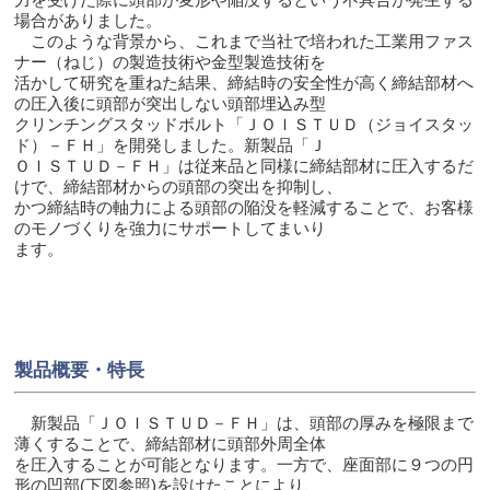
力を受けた際に頭部が変形や陥没するという不具合が発生する
場合がありました。
このような背景から、これまで当社で培われた工業用ファス
ナー（ねじ）の製造技術や金型製造技術を
活かして研究を重ねた結果、締結時の安全性が高く締結部材へ
の圧入後に頭部が突出しない頭部埋込み型
クリンチングスタッドボルト「ＪＯＩＳＴＵＤ（ジョイスタッ
ド）－ＦＨ」を開発しました。新製品「Ｊ
ＯＩＳＴＵＤ－ＦＨ」は従来品と同様に締結部材に圧入するだ
けで、締結部材からの頭部の突出を抑制し、
かつ締結時の軸力による頭部の陥没を軽減することで、お客様
のモノづくりを強力にサポートしてまいり
ます。
製品概要・特長
新製品「ＪＯＩＳＴＵＤ－ＦＨ」は、頭部の厚みを極限まで
薄くすることで、締結部材に頭部外周全体
を圧入することが可能となります。一方で、座面部に９つの円
形の凹部(下図参照)を設けたことにより、