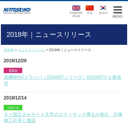
English(G
中文
한국어
lobal)
MENU
2018年｜ニュースリリース
HOME
>
ニュースリリース
> 2018年｜ニュースリリース
2018/12/20
新製品
高機能NXドライバ（SD600Tシリーズ）NX500T3 を新発
売
2018/12/14
お知らせ
タイ国立カセサート大学のスティサック博士が来社 日東
精工社長と面談