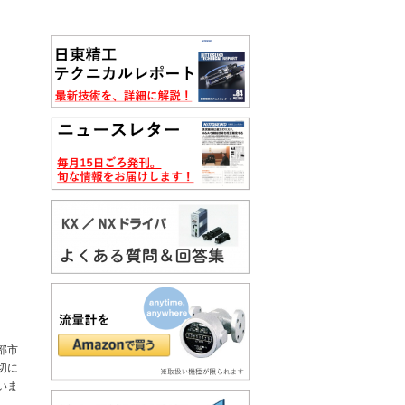
部市
切に
いま
。