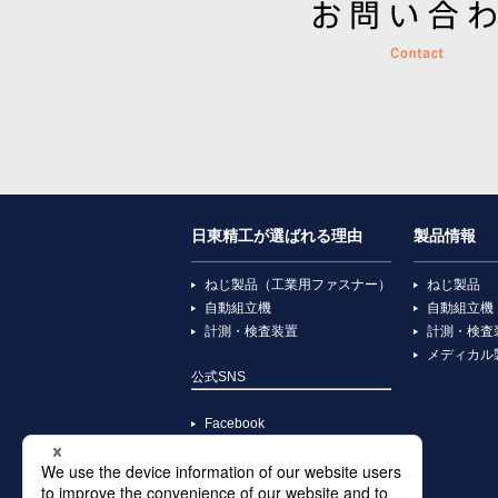
日東精工が選ばれる理由
製品情報
ねじ製品（工業用ファスナー）
ねじ製品
自動組立機
自動組立機
計測・検査装置
計測・検査
メディカル
公式SNS
Facebook
YouTube
X
Instagram