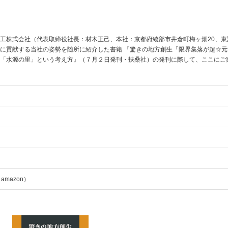
工株式会社（代表取締役社長：材木正己、本社：京都府綾部市井倉町梅ヶ畑20、東
に貢献する当社の姿勢を随所に紹介した書籍 『驚きの地方創生「限界集落が超☆元
「水源の里」という考え方』（７月２日発刊・扶桑社）の発刊に際して、ここにご
amazon）