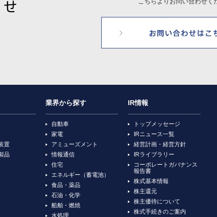
こちらよりお問い合わせく
業界から探す
IR情報
自動車
トップメッセージ
家電
IRニュース一覧
装置
アミューズメント
経営計画・経営方針
製品
情報通信
IRライブラリー
住宅
コーポレートガバナンス
報告書
エネルギー（蓄電池）
株式基本情報
食品・薬品
株主還元
石油・化学
株主優待について
船舶・燃焼
株式手続きのご案内
水処理