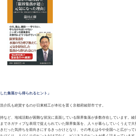
した集落から得られるヒント」
浩介氏も絶賛するのが日東精工が本社を置く京都府綾部市です。
持など、地域活動が困難な状況に直面している限界集落が多数存在しています。綾
までネガティブな表現で捉えられていた限界集落を、人々が暮らしていくうえで大
きだった気持ちを前向きにするきっかけとなり、その考えは今や全国へと広がって
ちづくり、人づくりのヒントだけでなく、ビジネスのヒントが多く詰まっています