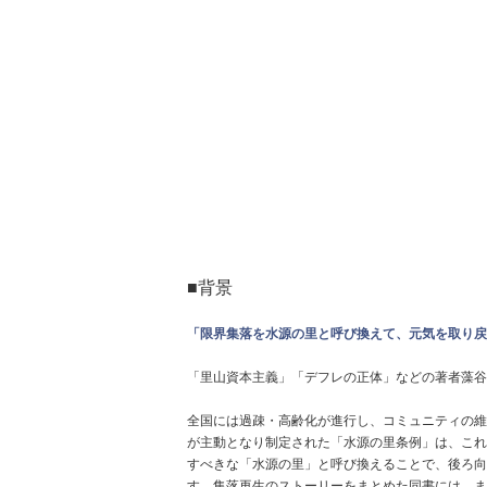
■背景
「限界集落を水源の里と呼び換えて、元気を取り戻
「里山資本主義」「デフレの正体」などの著者藻谷
全国には過疎・高齢化が進行し、コミュニティの維
が主動となり制定された「水源の里条例」は、これ
すべきな「水源の里」と呼び換えることで、後ろ向
す。集落再生のストーリーをまとめた同書には、ま