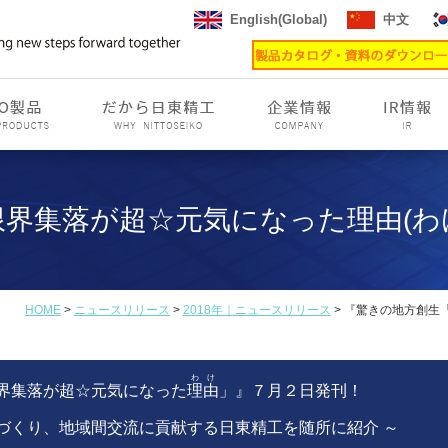
English(Global)
中文
界集落が超☆元気になった理由(わ
HOME
>
ニュースリリース
>
2018年｜ニュースリリース
> 『驚きの地方創生
わけ
界集落が超☆元気になった
理由
」』７月２日発刊！
づくり、地域間交流に貢献する日東精工を随所に紹介 ～