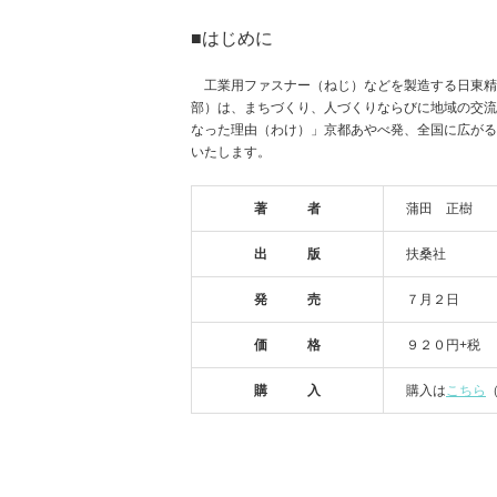
■はじめに
工業用ファスナー（ねじ）などを製造する日東精
部）は、まちづくり、人づくりならびに地域の交流
なった理由（わけ）」京都あやべ発、全国に広がる
いたします。
著 者
蒲田 正樹
出 版
扶桑社
発 売
７月２日
価 格
９２０円+税
購 入
購入は
こちら
（