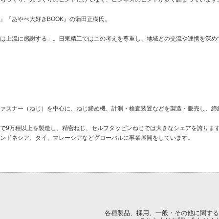
』『あやべ大好きBOOK』の蒲田正樹氏。
は上流に感謝する」。日東精工ではこの考えを尊重し、地域との交流や連携を深め
ァスナー（ねじ）を中心に、ねじ締め機、計測・検査装置などを製造・販売し、締
で9万種以上を製造し、精密ねじ、セルフタッピンねじでは大きなシェアを誇りま
ンドネシア、タイ、マレーシアなどグローバルに事業展開をしています。
各種製品、採用、一般・その他に関する