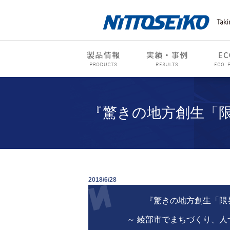
『驚きの地方創生「限
2018/6/28
『驚きの地方創生「限
～ 綾部市でまちづくり、人