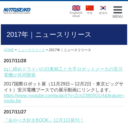
English(G
中文
한국어
lobal)
MENU
2017年｜ニュースリリース
HOME
>
ニュースリリース
> 2017年｜ニュースリリース
2017/11/28
ねじ締めドライバの日東精工と大手ロボットメーカの安川
電機が共同開発
2017国際ロボット展（11月29日～12月2日・東京ビッグサ
イト）安川電機ブースでの展示動画にリンクします。
https://www.youtube.com/watch?v=Zcn23805GU4&feature=
youtu.be
2017/11/27
『あやべ大好きBOOK』12月1日発刊！