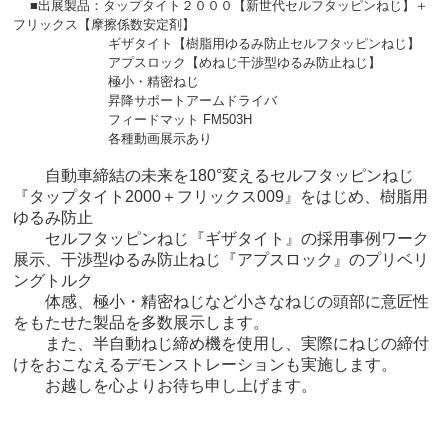
■出展製品：
タップタイト２０００【新世代セルフタッピンねじ】＋
フリックス【摩擦係数安定剤】
ギザタイト【樹脂用ゆるみ防止セルフタッピンねじ】
アプスロック【めねじ干渉型ゆるみ防止ねじ】
極小・精密ねじ
昇降サポートアームドライバ
フィードマット FM503H
各種動画展示あり
自動車締結の未来を180°変えるセルフタッピンねじ
『タップタイト2000＋フリックス009』をはじめ、樹脂用
ゆるみ防止
セルフタッピンねじ『ギザタイト』の採用事例ワーク
展示、干渉型ゆるみ防止ねじ『アプスロック』のプリベリ
ングトルク
体感、極小・精密ねじなど小さなねじの頭部に意匠性
をもたせた製品を多数展示します。
また、半自動ねじ締め機を使用し、
実際にねじの
締付
けをおこなえるデモンストレーションも実施します。
お越しを心よりお待ち申し上げます。