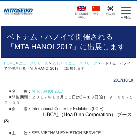
English(G
中文
한국어
lobal)
MENU
ベトナム・ハノイで開催される
「MTA HANOI 2017」に出展します
HOME
>
ニュースリリース
>
2017年｜ニュースリリース
> ベトナム・ハノイ
で開催される「MTA HANOI 2017」に出展します
2017/10/10
■名 称：
MTA HANOI 2017
■開催期間：２０１７年１０月１１日(水)～１３日(金) ９：００～１
７：００
■会 場：International Center for Exhibition (I.C.E)
HBC社（Hoa Binh Corporation） ブース
内
■主 催：SES VIETNAM EXHIBTION SERVICE