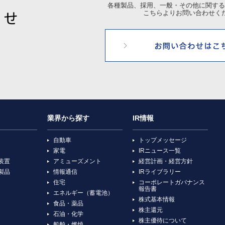
各種製品、採用、一般・その他に関する
こちらよりお問い合わせく
業界から探す
IR情報
自動車
トップメッセージ
家電
IRニュース一覧
装置
アミューズメント
経営計画・経営方針
製品
情報通信
IRライブラリー
住宅
コーポレートガバナンス
報告書
エネルギー（蓄電池）
株式基本情報
食品・薬品
株主還元
石油・化学
株主優待について
船舶・燃焼