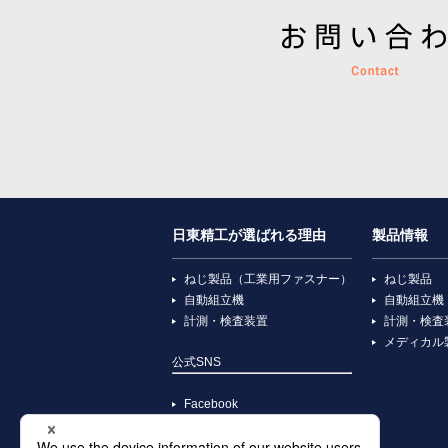
日東精工が選ばれる理由
製品情報
ねじ製品（工業用ファスナー）
ねじ製品
自動組立機
自動組立機
計測・検査装置
計測・検査
メディカル
公式SNS
Facebook
YouTube
X