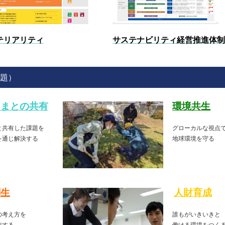
テリアリティ
サステナビリティ経営推進体制
題）
さまとの共有
環境共生
と共有した課題を
グローカルな視点
を通じ解決する
地球環境を守る
創生
人財育成
の考え方を
誰もがいきいきと