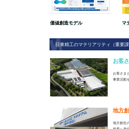
価値創造モデル
マ
日東精工のマテリアリティ（重要課
お客
お客さま
事業活動
地方
地方創生