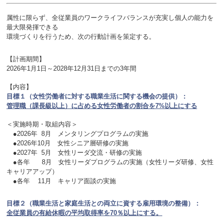
属性に限らず、全従業員のワークライフバランスが充実し個人の能力を
最大限発揮できる
環境づくりを
行うため、次の行動計画を策定する。
【計画期間】
2026年1月1日～2028年12月31日までの3年間
【内容】
目標１（女性労働者に対する職業生活に関する機会の提供）：
管理職（課長級以上）に占める女性労働者の割合を7%以上にする
＜実施時期・取組内容＞
●2026年 8月 メンタリングプログラムの実施
●2026年10月 女性シニア層研修の実施
●2027年
5月 女性リーダ交流・研修の実施
●各年 8月 女性リーダプログラムの実施（女性リーダ研修、女性
キャリアアップ）
●各年 11月 キャリア面談の実施
目標２（職業生活と家庭生活との両立に資する雇用環境の整備）
：
全従業員の有給休暇の平均取得率を70％以上にする。