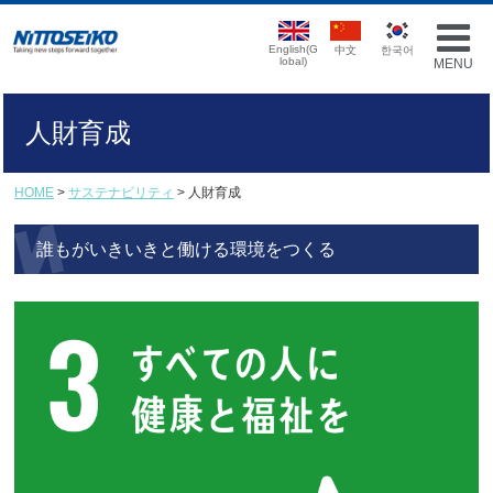
English(G
中文
한국어
lobal)
MENU
人財育成
HOME
>
サステナビリティ
> 人財育成
誰もがいきいきと働ける環境をつくる