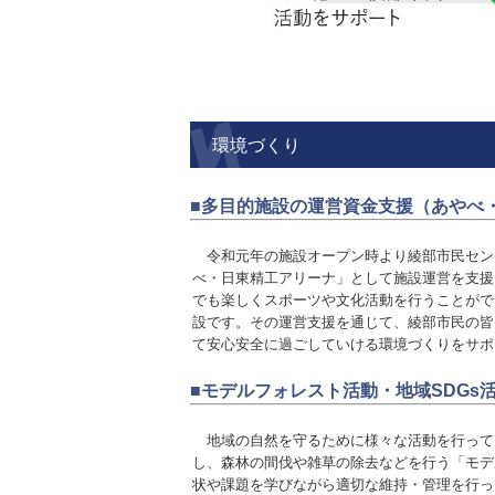
環境づくり
■多目的施設の運営資金支援（あやべ
令和元年の施設オープン時より綾部市民セン
べ・日東精工アリーナ」として施設運営を支援
でも楽しくスポーツや文化活動を行うことがで
設
です。その運営支援を通じて、綾
部市民の皆
て安心安全
に過ごしていける環境づくりを
サポ
■モデルフォレスト活動・地域SDGs
地域の自然を守るために様々な活動を行って
し、森林の間伐や雑草の除去な
どを行う「モデ
状
や課題を学びながら適切な維持・管理を行っ