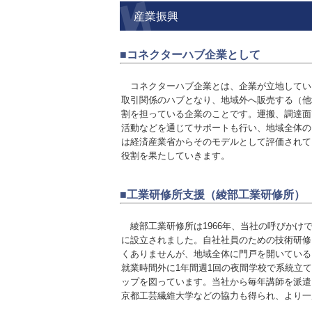
産業振興
■コネクターハブ企業として
コネクターハブ企業とは、企業が立地してい
取引関係のハブとなり、地域外へ販売する（他
割を担っている企業のことです。運搬、調達面
活動など
を通じてサポートも行い、地域全体の
は経済産業省か
らそのモデルとして評価されて
役割を果たしていきます。
■工業研修所支援（綾部工業研修所）
綾部工業研修所は1966年、当社の呼びかけ
に設立されました。自社社員のための技術研修
くありませんが、地域全体に門戸を開いている
就業時間外に1年間週1回の夜間学校で系統立
ップを図っています。当社から毎年講師を派遣
京都工芸繊維大学などの協力も得られ、より一