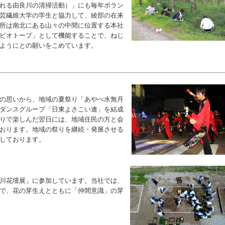
れる由良川の清掃活動）」にも毎年ボラン
芸繊維大学の学生
と協力して、綾部の在来
所は南北にある山々の
中間に位置する本社
ビオトープ」として機能す
ることで、ねじ
ようにとの願いをこめています。
の思いから、
地域の夏祭り「あやべ水無月
ダンスグループ「日東よさこい連」を結成
りで楽しんだ翌日には、地域住民の方と会
おります。地域の祭りを継続・発展させる
しております。
川花壇展」に参加しています。
当社では、
で、花の芽生えとともに「仲間意識」の芽