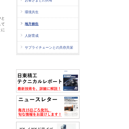
お客さまとの共有
環境共生
ひと
して
地方創生
とに
人財育成
サプライチェーンとの共存共栄