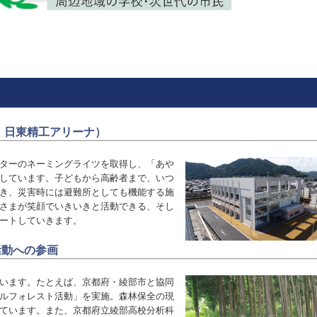
・日東精工アリーナ）
ターのネーミングライツを取得
し、「あや
しています。子どもから
高齢者まで、いつ
き、災害時に
は避難所としても機能する施
さまが笑顔でいきい
きと活動できる、そし
ートしていきます。
活動への参画
います。たとえば、京都府・綾部市と協同
ルフォレスト活動」を実施。森林保全の現
ています。また、
京都府立綾部高校分析科