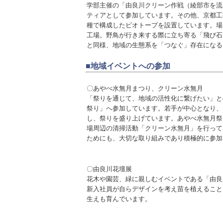
学部主催の「由良川クリーン作戦
（綾部市を流
ティ
アとして参加しています。その他、京都工
種で構成したビオトープを設置しています。場
工場。野鳥が行き来する際に立ち寄る「飛び石
と同様、地域の生態系を「つなぐ」存在になる
■地域イベントへの参加
〇あやべ水無月まつり、クリーン水無月
「祭りを通じて、地域の活性化に繋げたい」と
祭り」へ参加しています。
若手が中心となり、
し、祭りを盛り上げています。あやべ水無月祭
場周辺の清掃活動「クリーン水無月」を行って
ためにも、大切な取り組みであり積極的に参加
〇由良川花壇展
花木や園芸、緑に親しむイベントである「由良
新入社員が自らデザインを考え苗を植えること
生えも育んでいます。