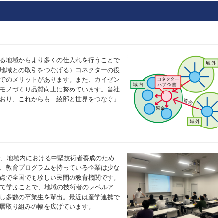
る地域からより多くの仕入れを行
うことで
地域との取引をつなげ
る）コネクターの役
でのメリットがあります。また、カイゼン
モノづくり
品質向上に努めています。当社
おり、これからも
「綾部と世界をつなぐ」
で、地域内における中堅技術者養成のため
、教育プログラムを持っている企業は少な
点で全国でも珍しい民間の教育機関です。
てて学ぶことで、地域の技術者のレベルア
し多数の卒業生を輩出。最近は産学連携で
層取り組みの幅を広げています。