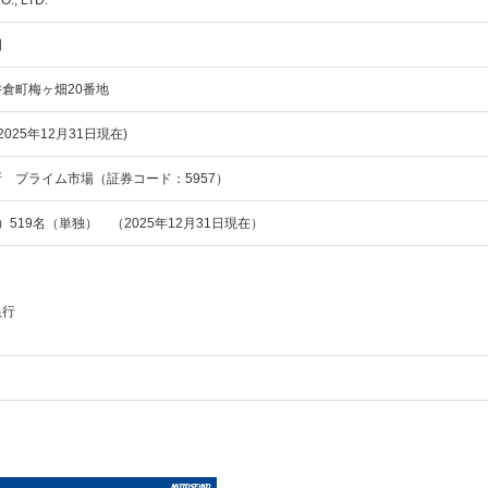
., LTD.
日
倉町梅ヶ畑20番地
2025年12月31日現在)
 プライム市場（証券コード：5957）
結）519名（単独） （2025年12月31日現在）
銀行