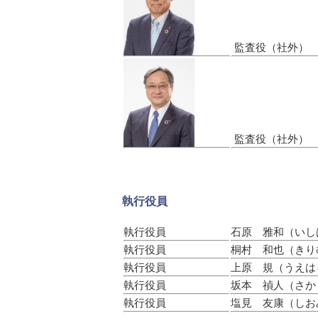
監査役（社外）
監査役（社外）
執行役員
執行役員
石原 雅和（いし
執行役員
桐村 和也（きり
執行役員
上原 規（うえは
執行役員
坂本 禎人（さか
執行役員
塩見 友康（しお