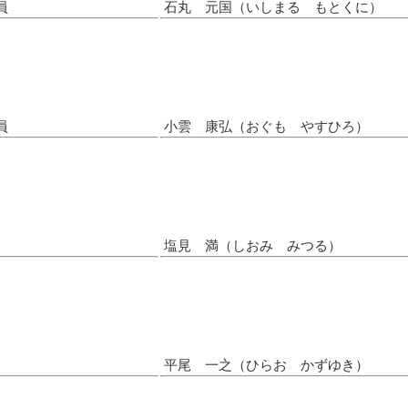
員
石丸 元国（いしまる もとくに）
員
小雲 康弘（おぐも やすひろ）
塩見 満（しおみ みつる）
）
平尾 一之（ひらお かずゆき）