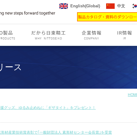
English(Global)
中文
リース
HOM
応援グッズ、ゆるみ止めねじ「ギザタイト」をプレゼント！
素形材産業技術賞表彰で｢一般財団法人 素形材センター会長賞｣を受賞