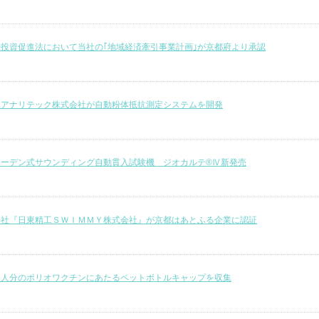
投資促進法において当社の｢地域経済牽引事業計画｣が京都府より承認
工アナリテック株式会社が自動粉体抵抗測定システムを開発
ェーデン式サウンディング自動貫入試験機 ジオカルテ®Ⅳ新発売
会社『日東精工ＳＷＩＭＭＹ株式会社』が京都はあとふる企業に認証
０人分のポリオワクチンにあたるペットボトルキャップを収集