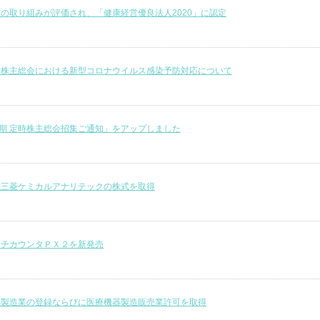
の取り組みが評価され、「健康経営優良法人2020」に認定
時株主総会における新型コロナウイルス感染予防対応について
4期 定時株主総会招集ご通知」をアップしました
社三菱ケミカルアナリテックの株式を取得
ッチカウンタＰＸ２を新発売
器製造業の登録ならびに医療機器製造販売業許可を取得