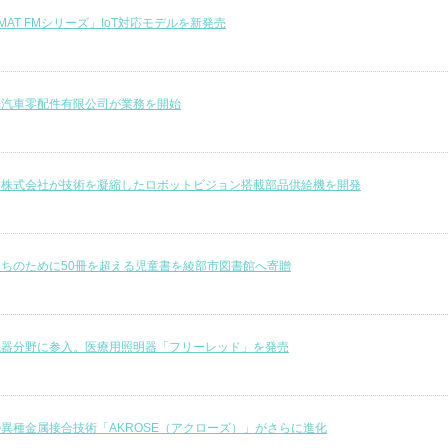
DMAT FMシリーズ」IoT対応モデルを新発売
光汽車零配件有限公司が業務を開始
進株式会社が技術を凝縮したロボットビジョン搭載部品供給機を開発
ちのために50冊を超える児童書を綾部市図書館へ寄贈
機器分野に参入。医療用照明器「フリーレッド」を発売
異種金属接合技術「AKROSE（アクローズ）」がさらに進化