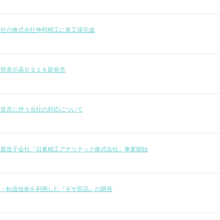
会社の株式会社伸和精工に新工場完成
大型表示器ＤＳ１を新発売
態宣言に伴う当社の対応について
器製造子会社「日東精工アナリテック株式会社」事業開始
造・転造技術を利用した『ギヤ部品』の開発