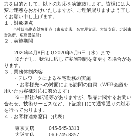
力を目的として、以下の対応を実施致します。皆様には大
変ご迷惑をおかけいたしますが、ご理解賜りますよう宜し
くお願い申し上げます。
１．対象拠点
当社販売拠点対象拠点（東京支店、名古屋支店、大阪支店、北関東
営業所、広島営業所）
２．実施期間
2020年4月8日より2020年5月6日（水）まで
※ただし、状況に応じて実施期間を変更する場合があ
ります。
３．
業務体制内容
・テレワークによる在宅勤務の実施
・お客様先への対面による訪問の自粛（WEB会議を
用いたお客様対応に努めます）
※一部社内転送等がありますが、製品に関するお問い
合わせ、技術サービスなど、下記窓口にて通常通りの対応
を行っております。
４．お客様連絡窓口（代表）
東京支店 045-545-3313
大阪支店 06-6745-8357