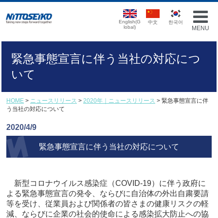
English(G
中文
한국어
lobal)
MENU
緊急事態宣言に伴う当社の対応につ
いて
HOME
>
ニュースリリース
>
2020年｜ニュースリリース
> 緊急事態宣言に伴
う当社の対応について
2020/4/9
緊急事態宣言に伴う当社の対応について
新型コロナウイルス感染症（COVID-19）に伴う政府に
よる緊急事態宣言の発令、ならびに自治体の外出自粛要請
等を受け、従業員および関係者の皆さまの健康リスクの軽
減、ならびに企業の社会的使命による感染拡大防止への協