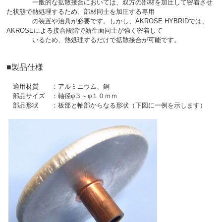
一般的な拡散接合においては、双方の部材を加圧して密着させ
た状態で熱処理するため、部材同士を加圧する専用
の装置や治具が必要です。しかし、AKROSE HYBRIDでは、
AKROSEによる接合段階で新生面同士が強く密着して
いるため、熱処理するだけで拡散接合が可能です。
■製品仕様
適用材質 ：アルミニウム、銅
部品サイズ ：軸径φ３～φ１０ｍｍ
部品形状 ：板部と軸部からなる形状（下図に一例を示します）