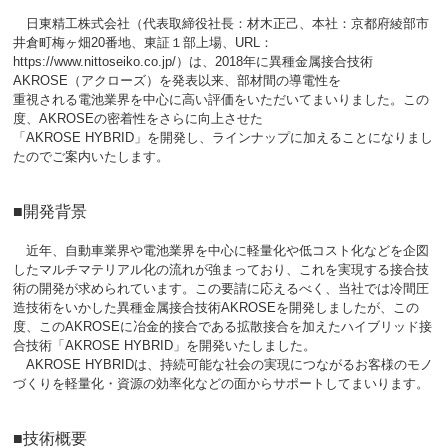
日東精工株式会社（代表取締役社長：材木正己、本社：京都府綾部市
井倉町梅ヶ畑20番地、東証１部上場、URL：
https://www.nittoseiko.co.jp/）は、2018年に異種金属接合技術
AKROSE（アクローズ）を発表以来、部材間の導電性を
重視される電池業界を中心に高い評価をいただいてまいりました。この
度、AKROSEの密着性をさらに向上させた
「AKROSE HYBRID」を開発し、ラインナップに加えることになりまし
たのでご案内いたします。
■開発背景
近年、自動車業界や電池業界を中心に軽量化や低コスト化などを企図
したマルチマテリアル化の流れが強まっており、これを実現する接合技
術の開発が求められています。この要請に応えるべく、当社では冷間圧
造技術をいかした異種金属接合技術AKROSEを開発しましたが、この
度、このAKROSEに冶金的接合である拡散接合を加えたハイブリッド接
合技術「AKROSE HYBRID」を開発いたしました。
AKROSE HYBRIDは、持続可能な社会の実現につながるお客様のモノ
づくりを軽量化・資源の効率化などの面からサポートしてまいります。
■技術概要