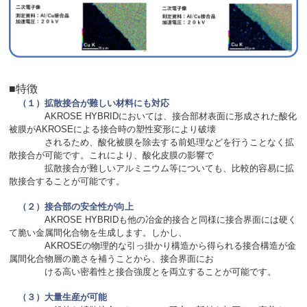
■特徴
（１）拡散接合が難しい材料にも対応
AKROSE HYBRIDにおいては、接合部材表面に形成された酸化
被膜がAKROSEによる接合時の塑性変形により破壊
されるため、酸化被膜を除去する前処理などを行うことなく拡
散接合が可能です。これにより、酸化皮膜の影響で
拡散接合が難しいアルミニウム等についても、比較的容易に拡
散接合することが可能です。
（２）接合部の安全性が向上
AKROSE HYBRIDも他の冶金的接合と同様に接合界面には硬く
て脆い金属間化合物を生成します。しかし、
AKROSEの物理的な引っ掛かり構造から得られる接合構造が金
属間化合物層の脆さを補うことから、接合界面にお
ける高い密着性と接合強度とを両立することが可能です。
（３）大量生産が可能