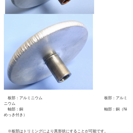
板部：アルミニウム 板部：アルミ
ニウム
軸部：銅 軸部：銅（Ni
めっき付き）
※板部はトリミングにより異形状にすることが可能です。