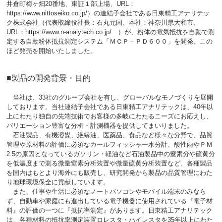
井倉町梅ヶ畑20番地、東証１部上場、URL：
https://www.nittoseiko.co.jp/）の
連結子会社である日東精工アナリテッ
ク株式会社（代表取締役社長：石丸元国、本社：神奈川県大和市、
URL：https://www.n-analytech.co.jp/ ）が、粉体の電気抵抗を自動で測
定する自動粉体抵抗測定システム「ＭＣＰ－ＰＤ６００」を開発。この
ほど発売を開始いたしました。
■製品の開発背景・目的
当社は、33社のグループ会社を有し、グローバルなモノづくりを展開
しております。当社連結子会社である日東精工アナリテックは、40年以
上にわたり独自の先端技術でお客様の多岐にわたるニーズにお応えし、
バリエーション豊富な分析・計測機器を提供してまいりました。
石油製品、有機溶媒、絶縁油、医薬品、食品など様々な分野で、品質
管理や原材料の評価に必須なカールフィッシャー水分計、酸性雨やＰＭ
2.5の原因となっているガソリン・軽油など石油製品中の窒素分や硫黄分
を低濃度まで測る微量窒素分析装置や微量硫黄分析装置など、各種製品
を国内はもとより海外にも販売し、研究開発から製品の品質管理にわた
り地球環境保全に貢献しています。
また、仕事や生活に必須なノートパソコンやモバイル端末のみなら
ず、自動車や家庭にも進出している電子機器に使用されている『電子材
料』の評価の一つに『抵抗率測定』があります。日東精工アナリテック
は、各種材料の抵抗率測定装置ロレスタ・ハイレスタを35年以上にわた