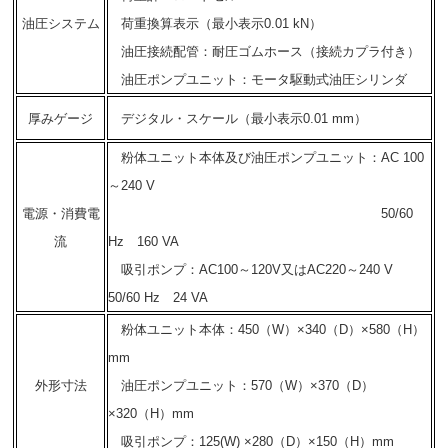
油圧システム
荷重換算表示（最小表示0.01 kN）
油圧接続配管：耐圧ゴムホース（接続カプラ付き）
油圧ポンプユニット：モータ駆動式油圧シリンダ
厚みゲージ
デジタル・スケール（最小表示0.01 mm）
粉体ユニット本体及び油圧ポンプユニット
：AC 100
～240 V
電源・消費電
50/60
流
Hz 160 VA
吸引ポンプ：AC100～120V又はAC220～240 V
50/60 Hz 24 VA
粉体ユニット本体：450（W）×340（D）×580（H）
mm
外形寸法
油圧ポンプユニット：570（W）×370（D）
×320（H）mm
吸引ポンプ：125(W) ×280（D）×150（H）mm