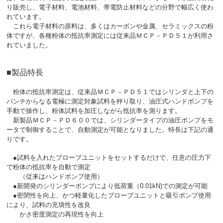
り販売し、電子材料、電池材料、帯電防止材料などの分野で幅広く使わ
れています。
これら電子材料の原料は、多くはカーボンや金属、セラミックスの粉
体ですが、各種粉体の抵抗率測定には従来品ＭＣＰ－ＰＤ５１が利用さ
れていました。
■製品特長
粉体の抵抗率測定は、従来品ＭＣＰ－ＰＤ５１ではシリンダと上下の
パンチからなる電極に測定対象試料を秤り取り、油圧式ハンドポンプを
手動で操作し、粉体試料を加圧しながら抵抗率を測ります。
新製品ＭＣＰ－ＰＤ６００では、シリンダータイプの油圧ポンプをモ
ータで制御することで、自動測定が可能となりました。特長は下記の通
りです。
●試料を入れたプローブユニットをセットするだけで、任意の圧力下
で粉体の抵抗率を自動で測定
（従来はハンドポンプ使用）
●新開発のシリンダーポンプにより低荷重（0.01kN)での測定が可能
●密閉性を向上、かつ軽量化したプローブユニットと吸引ポンプ使用
により、試料の充填性を改良
かさ密度測定の再現性を向上