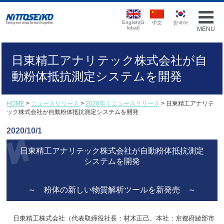
English(G
中文
한국어
lobal)
MENU
日東精工アナリテック株式会社が自
動粉体抵抗測定システムを開発
HOME
>
ニュースリリース
>
2020年｜ニュースリリース
> 日東精工アナリテ
ック株式会社が自動粉体抵抗測定システムを開発
2020/10/1
日東精工アナリテック株式会社が自動粉体抵抗測定
システムを開発
～ 粉体の新しい物質解析ツールを新発売 ～
日東精工株式会社（代表取締役社長：材木正己、本社：京都府綾部市