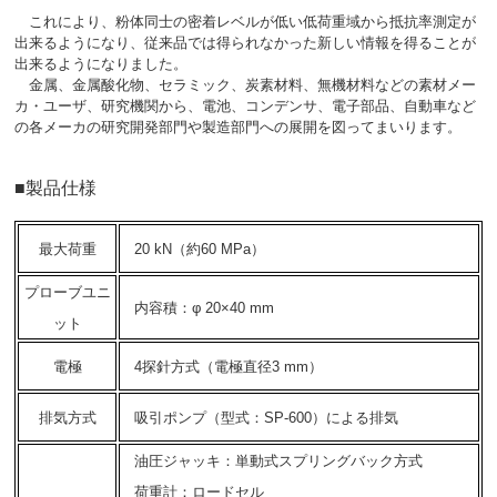
これにより、粉体同士の密着レベルが低い低荷重域から抵抗率測定が
出来るようになり、従来品では得られなかった新しい情報を得ることが
出来るようになりました。
金属、金属酸化物、セラミック、炭素材料、無機材料などの素材メー
カ・ユーザ、研究機関から、電池、コンデンサ、電子部品、自動車など
の各メーカの研究開発部門や製造部門への展開を図ってまいります。
■製品仕様
最大荷重
20 kN（約60 MPa）
プローブユニ
内容積：φ 20×40 mm
ット
電極
4探針方式（電極直径3 mm）
排気方式
吸引ポンプ（型式：SP-600）による排気
油圧ジャッキ：単動式スプリングバック方式
荷重計：ロードセル