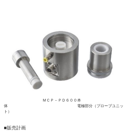
ＭＣＰ－ＰＤ６００本
体 電極部分（プローブユニッ
ト）
■販売計画