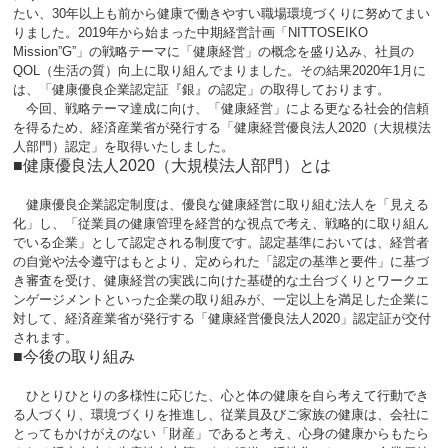
たい、30年以上も前から健康で働きやすい職場環境づくりに努めてまい
りました。2019年から始まった中期経営計画「NITTOSEIKO
Mission”G”」の戦略テーマに「健康経営」の概念を盛り込み、社員の
QOL（生活の質）向上に取り組んでまりました。その結果2020年1月に
は、「健康優良企業認定証『銀』の認定」の取得しております。
今回、戦略テーマ達成に向け、「健康経営」による更なる社会的信頼
を得るため、経済産業省が発行する「健康経営優良法人2020（大規模法
人部門）認定」を取得いたしました。
■健康優良法人2020（大規模法人部門）とは
健康優良企業認定制度は、優良な健康経営に取り組む法人を「見える
化」し、「従業員の健康管理を経営的な視点で考え、戦略的に取り組ん
でいる企業」として認定される制度です。認定基準においては、経営者
の自覚や法令遵守はもとより、定められた「認定の基準と要件」に基づ
き審査を受け、健康経営の実践に向けた基礎的な土台づくりとワークエ
ンゲージメントといった企業の取り組みが、一定以上を満足した企業に
対して、経済産業省が発行する「健康経営優良法人2020」認定証が交付
されます。
■今後の取り組み
ひとりひとりの多様性に応じた、心と体の健康を自ら考えて行動でき
る人づくり、環境づくりを推進し、従業員及びご家族の健康は、会社に
とってもかけがえのない「財産」であると考え、心身の健康からもたら