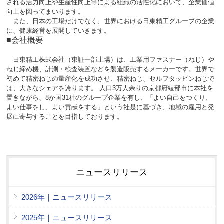
される活力向上や生産性向上等による組織の活性化において、企業価値
向上を図ってまいります。
また、日本の工場だけでなく、世界における日東精工グループの企業
に、健康経営を展開していきます。
■会社概要
日東精工株式会社（東証一部上場）は、工業用ファスナー（ねじ）や
ねじ締め機、計測・検査装置などを製造販売するメーカーです。世界で
初めて精密ねじの量産化を成功させ、精密ねじ、セルフタッピンねじで
は、大きなシェアを誇ります。 人口3万人余りの京都府綾部市に本社を
置きながら、8か国31社のグループ企業を有し、「よい自己をつくり、
よい仕事をし、よい貢献をする」という社是に基づき、地域の雇用と発
展に寄与することを目指しております。
ニュースリリース
2026年｜ニュースリリース
2025年｜ニュースリリース