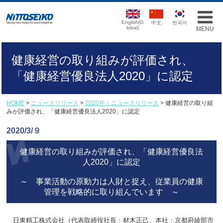
English(G
中文
한국어
lobal)
MENU
健康経営の取り組みが評価され、
「健康経営優良法人2020」に認定
HOME
>
ニュースリリース
>
2020年｜ニュースリリース
> 健康経営の取り組
みが評価され、「健康経営優良法人2020」に認定
2020/3/９
健康経営の取り組みが評価され、「健康経営優良法
人2020」に認定
～ 事業活動の原動力は人財と捉え、従業員の健康
管理を戦略的に取り組んでいます ～
日東精工株式会社（代表取締役社長：材木正己、本社：京都府綾部市