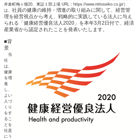
井倉町梅ヶ畑20、東証１部上場
URL：https://www.nittoseiko.co.jp/）
社員の健康の維持・増進の取り組みに関して、経営管
は、
理を経営視点から考え、戦略的に実践している法人に与え
られる「健康経営優良法人2020」を本年3月2日付で、経済
産業省から認定されたことを発表いたします。
■背
景
当
社
は、
健康
を増
進
し、
よい
人づ
くり
をす
るこ
とを
社是
にう