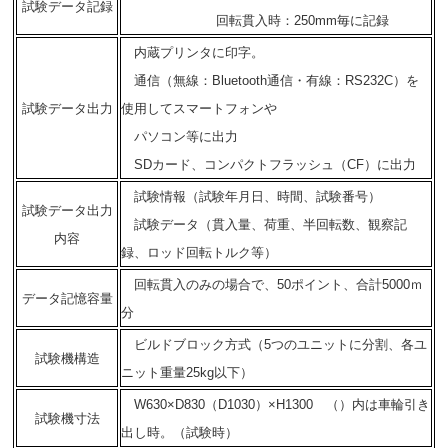
試験データ記録
回転貫入時：250mm毎に記録
内蔵プリンタに印字。
通信（無線：Bluetooth通信・有線：RS232C）を
試験データ出力
使用してスマートフォンや
パソコン等に出力
SDカード、コンパクトフラッシュ（CF）に出力
試験情報（試験年月日、時間、試験番号）
試験データ出力
試験データ（貫入量、荷重、半回転数、観察記
内容
録、ロッド回転トルク等）
回転貫入のみの場合で、50ポイント、合計5000ｍ
データ記憶容量
分
ビルドブロック方式（5つのユニットに分割、各ユ
試験機構造
ニット重量25kg以下）
W630×D830（D1030）×H1300 （）内は車輪引き
試験機寸法
出し時。（試験時）