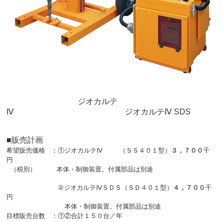
ジオカルテ
Ⅳ ジオカルテⅣ SDS
■販売計画
希望販売価格 ：
①ジオカルテⅣ （ＳＳ４０１型）
３，７００
千
円
（税別） 本体・制御装置。付属部品は別途
②ジオカルテⅣＳＤＳ（ＳＤ４０１型）
４，７００
千
円
本体・制御装置。付属部品は別途
目標販売台数 ：①②合計１５０台／年