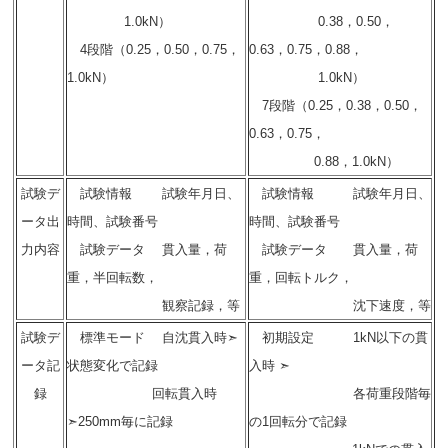
1.0kN）
0.38，0.50，
4段階（0.25，0.50，0.75，
0.63，0.75，0.88，
1.0kN）
1.0kN）
7段階（0.25，0.38，0.50，
0.63，0.75，
0.88，1.0kN）
試験デ
試験情報 試験年月日、
試験情報 試験年月日、
ータ出
時間、試験番号
時間、試験番号
力内容
試験データ 貫入量，荷
試験データ 貫入量，荷
重，半回転数，
重，回転トルク，
観察記録，等
沈下速度，等
試験デ
標準モード 自沈貫入時➣
初期設定 1kN以下の貫
ータ記
状態変化で記録
入時 ➣
録
回転貫入時
各荷重段階毎
➣250mm毎に記録
の1回転分で記録