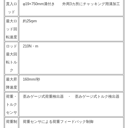
貫入ロ
φ19×750mm溝付き 外周3カ所にチャッキング用溝加工
ッド
最大ロ
約25rpm
ッド回
転速度
ロッド
210N・m
最大回
転トル
ク
最大昇
160mm/秒
降速度
荷重・
歪みゲージ式荷重検出器 ・ 歪みゲージ式トルク検出器
トルク
センサ
荷重制
荷重センサによる荷重フィードバック制御