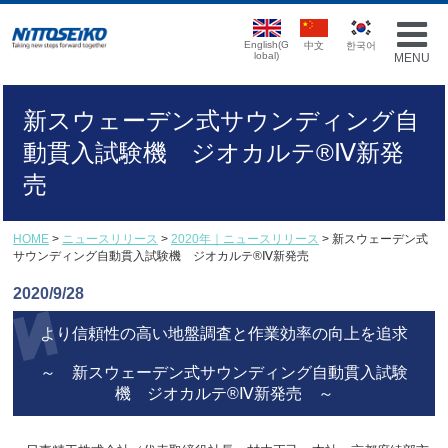
English(G
中文
한국어
lobal)
MENU
新スウェーデン式サウンディング自
動貫入試験機 ジオカルテ®Ⅳ新発
売
HOME
>
ニュースリリース
>
2020年｜ニュースリリース
> 新スウェーデン式
サウンディング自動貫入試験機 ジオカルテ®Ⅳ新発売
2020/9/28
より信頼性の高い地盤調査と作業効率の向上を追求
～ 新スウェーデン式サウンディング自動貫入試験
機
ジオカルテ®Ⅳ新発売 ～