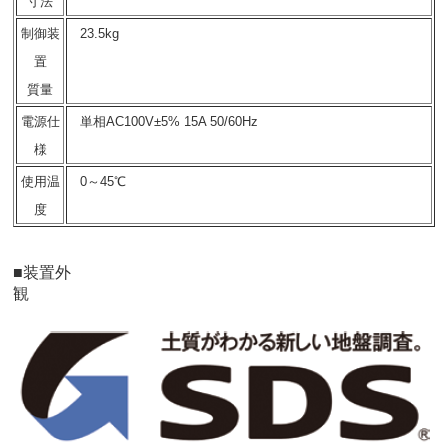
寸法
制御装
23.5kg
置
質量
電源仕
単相AC100V±5% 15A 50/60Hz
様
使用温
0～45℃
度
■装置外
観