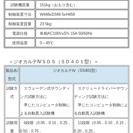
試験機質量
151kg（おもり含む）
制御装置寸法
W448xD349.5xH459
制御装置質量
23.5kg
電源仕様
単相AC100V±5% 15A 50/60Hz
使用温度
0～45℃
＜ジオカルテⅣＳＤＳ（ＳＤ４０１型）＞
製品名/
ジオカルテⅣ（SS401型）
型式
試験方
スウェーデン式サウンディ
スクリュードライバーサウン
式
ング試験方法に
ディング試験方法に
準じた
コンピュータ制御に
準じた
コンピュータ制御によ
よる自動貫入試験機
る自動貫入試験機
試験荷
6段階（0.05，0.15，0.25，
11段階（0.05，0.10，0.15，
重
0.50，0.75，
0.20，0.25，