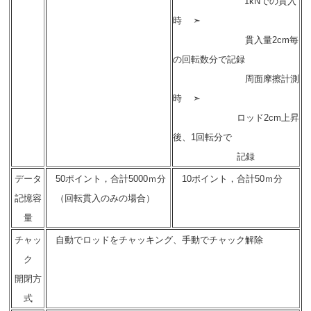
1kNでの貫入
時 ➣
貫入量2cm毎
の回転数分で記録
周面摩擦計測
時 ➣
ロッド2cm上昇
後、1回転分で
記録
データ
50ポイント，合計5000ｍ分
10ポイント，合計50ｍ分
記憶容
（回転貫入のみの場合）
量
チャッ
自動でロッドをチャッキング、手動でチャック解除
ク
開閉方
式