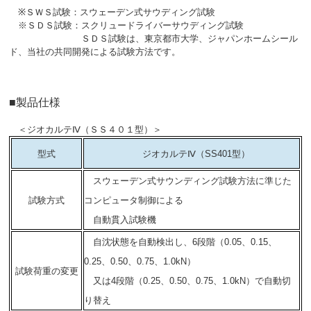
※
ＳＷＳ試験：スウェーデン式サウディング試験
※
ＳＤＳ試験：スクリュードライバーサウディング試験
ＳＤＳ試験は、東京都市大学、ジャパンホームシール
ド、当社の共同開発による試験方法です。
■製品仕様
＜ジオカルテⅣ（ＳＳ４０１型）＞
型式
ジオカルテⅣ（SS401型）
スウェーデン式サウンディング試験方法に準じた
試験方式
コンピュータ制御による
自動貫入試験機
自沈状態を自動検出し、6段階（0.05、0.15、
0.25、0.50、0.75、1.0kN）
試験荷重の変更
又は4段階（0.25、0.50、0.75、1.0kN）で自動切
り替え