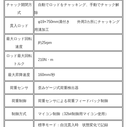
チャック開閉方
自動でロッドをチャッキング、手動でチャック解
式
除
φ19×750mm溝付き 外周3カ所にチャッキング
貫入ロッド
用溝加工
最大ロッド回転
約25rpm
速度
ロッド最大回転
210N・m
トルク
最大昇降速度
160mm/秒
荷重センサ
歪みゲージ式荷重検出器
荷重制御
荷重センサによる荷重フィードバック制御
制御方式
マイコン制御（32bit制御用マイコン使用）
標準モード：自沈貫入時 状態変化で記録