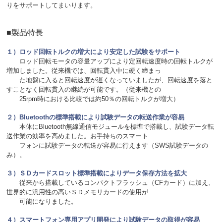
りをサポートしてまいります。
■製品特長
１）
ロッド回転トルクの増大により安定した試験をサポート
ロッド回転モータの容量アップにより定回転速度時の回転トルクが
増加しました。従来機では、回転貫入
中に硬く締まっ
た地盤に入ると回転速度が遅くなっていましたが、回転速度を落と
すことなく回転貫入の
継続が可能です。（従来機との
25rpm時における比較では約50％の回転トルクが増大）
２）Bluetoothの標準搭載により試験データの転送作業が容易
本体にBluetooth無線通信モジュールを標準で搭載し、試験データ転
送作業の効率を高めました。お手持ちのスマート
フォンに試験データの転送が容易に行えます（SWS試験データの
み）。
３）
ＳＤカードスロット標準搭載によりデータ保存方法を拡大
従来から搭載しているコンパクトフラッシュ（CFカード）に加え、
世界的に汎用性の高いＳＤメモリカードの使用が
可能になりました。
４）
スマートフォン専用アプリ開発により試験データの取得が容易