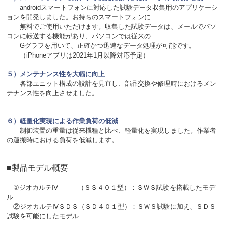
androidスマートフォンに対応した試験データ収集用のアプリケーシ
ョンを開発しました。お持ちのスマートフォンに
無料でご使用いただけます。収集した試験データは、メールでパソ
コンに転送する機能があり、パソコンでは従来の
Gグラフを用いて、正確かつ迅速なデータ処理が可能です。
（iPhoneアプリは2021年1月以降対応予定）
５）メンテナンス性を大幅に向上
各部ユニット構成の設計を見直し、部品交換や修理時におけるメン
テナンス性を向上させました。
６）
軽量化実現による作業負荷の低減
制御装置の重量は従来機種と比べ、軽量化を実現しました。作業者
の運搬時における負荷を低減します。
■製品モデル概要
①ジオカルテⅣ （ＳＳ４０１型）：ＳＷＳ試験を搭載したモデ
ル
②ジオカルテⅣＳＤＳ（ＳＤ４０１型）：ＳＷＳ試験に加え、ＳＤＳ
試験を可能にしたモデル