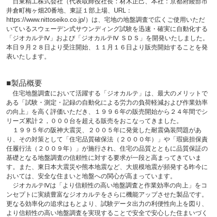
日東精工株式会社（代表取締役社長：材木正己、本社：京都府綾部市
井倉町梅ヶ畑20番地、東証１部上場、URL：
https://www.nittoseiko.co.jp/）は
、
宅地の地盤調査で広くご使用いただ
いているスウェーデン式サウンディング試験を迅速・確実に自動化する
「ジオカルテⅣ」および「ジオカルテⅣ ＳＤＳ」を開発いたしました。
本日９月２８日より受注開始、１１月１６日より販売開始することを発
表いたします。
■製品概要
住宅地盤調査において活躍する「ジオカルテ」は、最大のメリットで
ある「試験・測定・記録の自動化による労力の負荷軽減および作業効率
の向上」を高く評価いただき、１９９６年の販売開始から２４年間でシ
リーズ累計２，０００台を超える販売をおこなってきました。
１９９５年の阪神大震災、２００５年に発覚した耐震偽装問題があ
り、その対策として「住宅品質確保法（２０００年）」や「瑕疵担保責
任履行法（２００９年）」が施行され、住宅の品質とともに品質保証の
基礎となる地盤調査の信頼性に対する要求が一段と高まってきていま
す。また、東日本大震災や熊本地震など、大規模地震が頻発する昨今に
おいては、安全な住まいと地盤への関心が高まっています。
ジオカルテⅣは「より信頼性の高い地盤調査と作業効率の向上」をコ
ンセプトに実績豊富なジオカルテをさらに機能アップさせた製品です。
更なる効率化の追求はもとより、試験データ出力の利便性向上を図り、
より信頼性の高い地盤調査を実現することで安全で安心した住まいづく