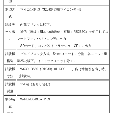
御
制御方
マイコン制御（32bit制御用マイコン使用）
式
試験デ
内蔵プリンタに印字。
ータ出
通信（無線：Bluetooth通信・有線：RS232C）を使用してス
力
マートフォンやパソコン等に出力
SDカード、コンパクトフラッシュ（CF）に出力
試験機
ビルドブロック方式 5つのユニットに分割、各ユニット重
構造
量25kg以下。（チャックユニット除く）
試験機
W630×D830（D1030）×H1300 （）内は車輪引き出し時。
寸法
（試験時）
試験機
151kg（おもり含む）
質量
制御装
W448xD349.5xH459
置