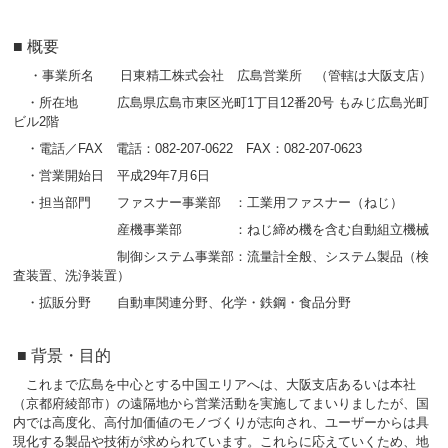
■ 概要
・事業所名 日東精工株式会社 広島営業所 （管轄は大阪支店）
・所在地 広島県広島市東区光町1丁目12番20号 もみじ広島光町
ビル2階
・電話／FAX 電話：082-207-0622 FAX：082-207-0623
・営業開始日 平成29年7月6日
・担当部門 ファスナー事業部 ：工業用ファスナー（ねじ）
産機事業部 ：ねじ締め機を含む自動組立機械
制御システム事業部：流量計全般、システム製品（検
査装置、洗浄装置）
・拡販分野 自動車関連分野、化学・鉄鋼・食品分野
■ 背景・目的
これまで広島を中心とする中国エリアへは、大阪支店あるいは本社
（京都府綾部市）の遠隔地から営業活動を実施してまいりましたが、国
内では高度化、高付加価値のモノづくりが志向され、ユーザーからは具
現化する製品や技術が求められています。これらに応えていくため、地