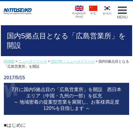
English(G
中文
한국어
lobal)
MENU
国内5拠点目となる「広島営業所」を
開設
HOME
>
ニュースリリース
>
2017年｜ニュースリリース
> 国内5拠点目となる
「広島営業所」を開設
2017/5/15
7月に国内5拠点目の「広島営業所」を開設 西日本
エリア（中国・九州の一部）を拡充
～ 地域密着の提案型営業を展開し、お客様満足度
120%を目指します ～
■はじめに