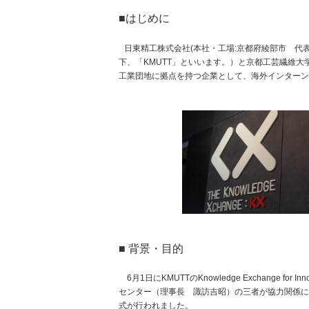
■はじめに
日東精工株式会社(本社・工場:京都府綾部市 代
下、「KMUTT」といいます。）と京都工芸繊維
工業団地に拠点を持つ企業として、海外インターン
■ 背景・目的
6月1日にKMUTTのKnowledge Exchange 
センター（理事長 諏訪吉昭）の三者が協力関係に
式が行われました。