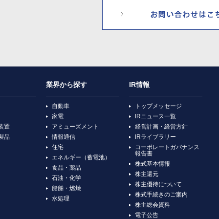
業界から探す
IR情報
自動車
トップメッセージ
家電
IRニュース一覧
装置
アミューズメント
経営計画・経営方針
製品
情報通信
IRライブラリー
住宅
コーポレートガバナンス
報告書
エネルギー（蓄電池）
株式基本情報
食品・薬品
株主還元
石油・化学
株主優待について
船舶・燃焼
株式手続きのご案内
水処理
株主総会資料
電子公告