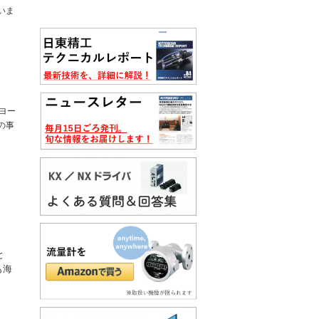
いま
、ヨー
の事
と
も海