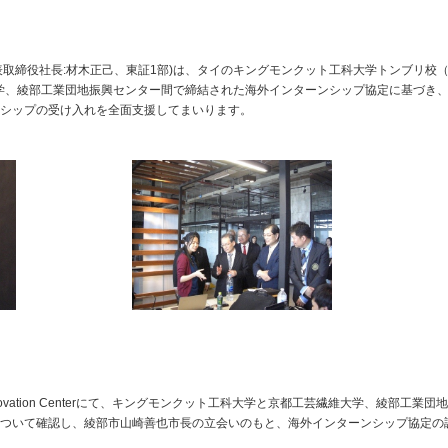
表取締役社長:材木正己、東証1部)は、タイのキングモンクット工科大学トンブリ校
大学、綾部工業団地振興センター間で締結された海外インターンシップ協定に基づき
シップの受け入れを全面支援してまいります。
for Innovation Centerにて、キングモンクット工科大学と京都工芸繊維大学、綾部工業団
ついて確認し、綾部市山崎善也市長の立会いのもと、海外インターンシップ協定の