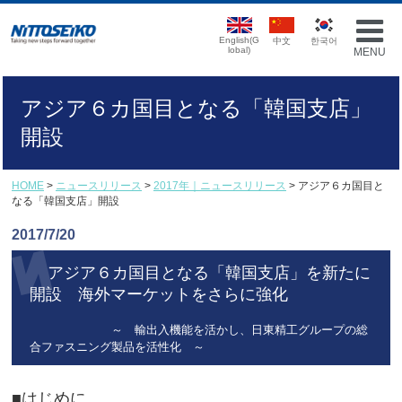
English(G
中文
한국어
lobal)
MENU
アジア６カ国目となる「韓国支店」
開設
HOME
>
ニュースリリース
>
2017年｜ニュースリリース
> アジア６カ国目と
なる「韓国支店」開設
2017/7/20
アジア６カ国目となる「韓国支店」を新たに
開設 海外マーケットをさらに強化
～ 輸出入機能を活かし、日東精工グループの総
合ファスニング製品を活性化 ～
■はじめに