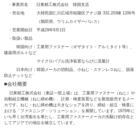
・事業所名 日東精工株式会社 韓国支店
・所在地 大韓民国仁川広域市桂陽区アナジ路 332,203棟 1206号
（鵲田洞、ウリムカイザーパレス）
・営業開始日 平成29年9月1日
・取扱い製品
韓国向け：工業用ファスナー（ギザタイト・アルミタイト等）、
建築用ボルトなど
マイクロバブル洗浄装置ならびに流量計
日本向け：韓国メーカの切削品、小ねじ・ステンレスねじ、脱落
防止ナットなど
■会社概要
日東精工株式会社（東証一部上場）は、工業用ファスナー（ねじ）や
自動組立機械（ねじ締め機）、計測・検査装置などを製造販売するメー
カです。ねじ・ねじ締め機は大きなシェアを誇り、締結・組立・検査に
おける「ファスニング・ソリューション」を展開しています。1979年に
いち早く台湾進出を果たし、工業用ファスナーメーカの先駆け的存在と
してアジアでの地位を確立しています。