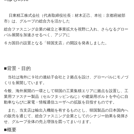
日東精工株式会社（代表取締役社長：材木正己、本社：京都府綾部
市）は、グループの総合力を活かした
総合ファスニング企業の確立と事業拡大を視野に入れ、さらなるグロー
バル展開を加速させるべく、アジアに
６カ国目の設置となる「韓国支店」の開設を発表しました。
■背景・目的
当社は海外に９社の連結子会社と２拠点を設け、グローバルにモノづ
くりを展開しています。
今般、海外展開の一環として韓国の工業集積エリアに拠点を設置し、工
業用ファスナー製品（セルフタッピンねじ）や建築用ボルトを中心に自
動車ならびに家電・情報通信ユーザへの拡販を目指すものです。
また、当支店は輸出入機能を有するものとし、韓国製品の日本国内へ
の販売を通じて、総合ファスニング企業としてのシナジー効果を発揮さ
せ、グループ全体の売上増強を図ってまいります。
■概要