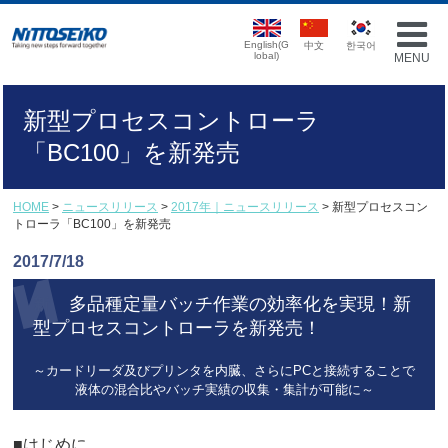
English(G
中文
한국어
lobal)
MENU
新型プロセスコントローラ
「BC100」を新発売
HOME
>
ニュースリリース
>
2017年｜ニュースリリース
> 新型プロセスコン
トローラ「BC100」を新発売
2017/7/18
多品種定量バッチ作業の効率化を実現！新
新
型プロセスコントローラを新発売！
～カードリーダ及びプリンタを内臓、さらにPCと接続することで
液体の混合比やバッチ実績の収集・集計が可能に～
■はじめに