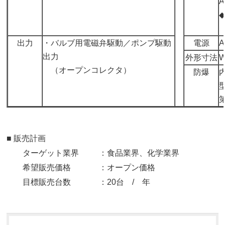
A
R
出力
・バルブ用電磁弁駆動／ポンプ駆動
電源
A
出力
外形寸法
W
（オープンコレクタ）
防爆
■ 販売計画
ターゲット業界 ：食品業界、化学業界
希望販売価格 ：オープン価格
目標販売台数 ：20台 / 年