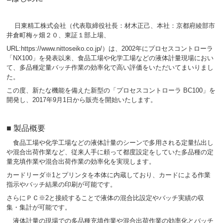
日東精工株式会社（代表取締役社長：材木正己、本社：京都府綾部市
井倉町梅ヶ畑２０、東証１部上場、
URL:https://www.nittoseiko.co.jp/）は、2002年にプロセスコントローラ
「NX100」を発表以来、食品工場や化学工場などの液体計量現場におい
て、多品種定量バッチ作業の効率化で高い評価をいただいてまいりまし
た。
この度、新たな機能を備えた新型の「プロセスコントローラ BC100」を
開発し、2017年9月1日から販売を開始いたします。
■ 製品概要
食品工場や化学工場などの液体計量のシーンで多用される定量払出し
や混合出荷作業など、従来人手に頼って都度設定をしていた多品種の定
量充填作業や混合出荷作業の効率化を実現します。
カードリーダ※1とプリンタを本体に内蔵しており、カードによる作業
指示やバッチ結果の印刷が可能です。
さらにＰＣ※2と接続することで液体の混合比設定やバッチ実績の収
集・集計が可能です。
液体計量の現場での多品種充填作業や混合出荷作業の効率化とバッチ