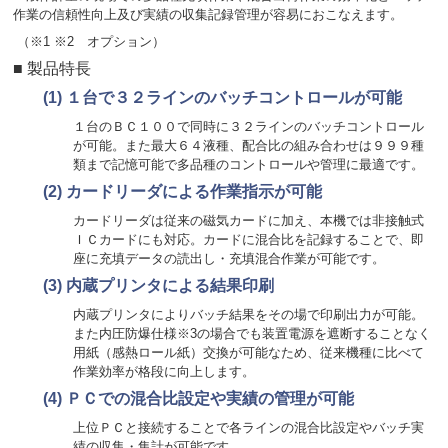
作業の信頼性向上及び実績の収集記録管理が容易におこなえます。
（※1 ※2 オプション）
■ 製品特長
(1)
１台で３２ラインのバッチコントロールが可能
１台のＢＣ１００で同時に３２ラインのバッチコントロール
が可能。また最大６４液種、配合比の組み合わせは９９９種
類まで記憶可能で多品種のコントロールや管理に最適です。
(2)
カードリーダによる作業指示が可能
カードリーダは従来の磁気カードに加え、本機では非接触式
ＩＣカードにも対応。カードに混合比を記録することで、即
座に充填データの読出し・充填混合作業が可能です。
(3)
内蔵プリンタによる結果印刷
内蔵プリンタによりバッチ結果をその場で印刷出力が可能。
また内圧防爆仕様※3の場合でも装置電源を遮断することなく
用紙（感熱ロール紙）交換が可能なため、従来機種に比べて
作業効率が格段に向上します。
(4)
ＰＣでの混合比設定や実績の管理が可能
上位ＰＣと接続することで各ラインの混合比設定やバッチ実
績の収集・集計が可能です。