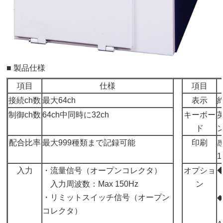
■ 製品仕様
項目
仕様
項目
接続ch数
最大64ch
表示
約
制御ch数
64ch中同時に32ch
キーボー
ド
配合比率
最大999種類まで記録可能
印刷
感
入力
・流量信号（オープンコレクタ）
オプショ
入力周波数：Max 150Hz
ン
・リミットスイッチ信号（オープン
コレクタ）