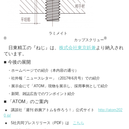
ラミメイト
®
®
カップスクリュー
日東精工の『ねじ』は、
株式会社東京鋲兼
より納入され
ています。
■ 今後の展開
・ホームページでの紹介（本内容の通り）
・社外報「ニュースレター」（2017年6月号）での紹介
・展示会にて「ATOM」現物を展示し、採用事例として紹介
・新聞、雑誌広告でのワンポイント紹介
■ 「ATOM」のご案内
● 講談社「週刊 鉄腕アトムを作ろう！」公式サイト
http://atom202
0.jp/
● 5社共同プレスリリース（PDF）は
こちら