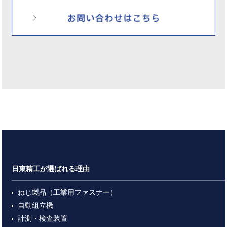
日東精工が選ばれる理由
ねじ製品（工業用ファスナー）
自動組立機
計測・検査装置