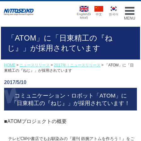
English(G
中文
한국어
lobal)
MENU
「ATOM」に「日東精工の『ね
じ』」が採用されています
HOME
>
ニュースリリース
>
2017年｜ニュースリリース
> 「ATOM」に「日
東精工の『ねじ』」が採用されています
2017/5/10
コミュニケーション・ロボット「ATOM」に
「日東精工の『ねじ』」が
採用されています！
■ATOMプロジェクトの概要
テレビCMや書店でもお馴染みの『週刊 鉄腕アトムを作ろう！』をご