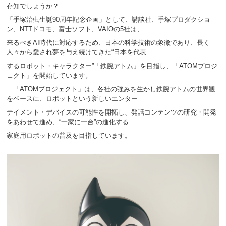
存知でしょうか？
「手塚治虫生誕90周年記念企画」として、講談社、手塚プロダクショ
ン、NTTドコモ、富士ソフト、VAIOの
5社は、
来る
べきAI時代に対応するため、日本の科学技術の象徴であり、長く
人々から愛され夢を与え続けて
きた“日本を代表
するロボット・キャラクター”「鉄腕アトム」を目指し、「ATOMプロジ
ェクト」を開始して
います。
「ATOMプロジェクト」は、各社の強みを生かし鉄腕アトムの世界観
をベースに、ロボットという新しいエン
ター
テイ
メント・デバイスの可能性を開拓し、発話コンテンツの研究・開発
をあわせて進め、“一家に一台”の
進化する
家庭用ロ
ボットの普及を目指しています。