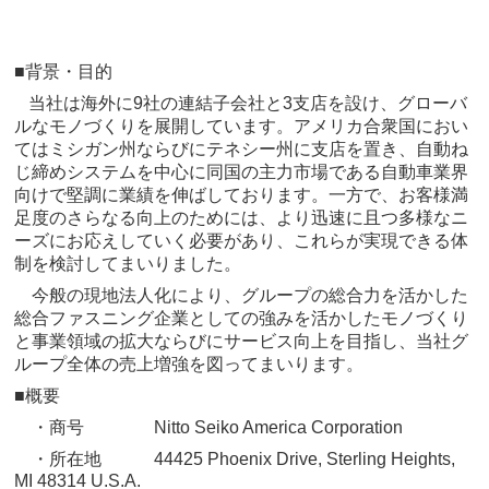
■背景・目的
当社は海外に9社の連結子会社と3支店を設け、グローバ
ルなモノづくりを展開しています。アメリカ合衆国におい
てはミシガン州ならびにテネシー州に支店を置き、自動ね
じ締めシステムを中心に同国の主力市場である自動車業界
向けで堅調に業績を伸ばしております。一方で、お客様満
足度のさらなる向上のためには、より迅速に且つ多様なニ
ーズにお応えしていく必要があり、これらが実現できる体
制を検討してまいりました。
今般の現地法人化により、グループの総合力を活かした
総合ファスニング企業としての強みを活かしたモノづくり
と事業領域の拡大ならびにサービス向上を目指し、当社グ
ループ全体の売上増強を図ってまいります。
■概要
・商号 Nitto Seiko America Corporation
・所在地 44425 Phoenix Drive, Sterling Heights,
MI 48314 U.S.A.