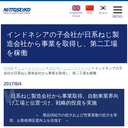
English(G
中文
한국어
lobal)
MENU
インドネシアの子会社が日系ねじ製
造会社から事業を取得し、第二工場
を稼働
HOME
>
ニュースリリース
>
2017年｜ニュースリリース
> インドネシアの子
会社が日系ねじ製造会社から事業を取得し、第二工場を稼働
2017/8/4
日系ねじ製造会社から事業取得。自動車業界向
け工場と位置づけ、戦略的投資を実施
～ 製品供給力の拡大および営業基盤の拡大を実
現、お客様満足度向上を目指す ～