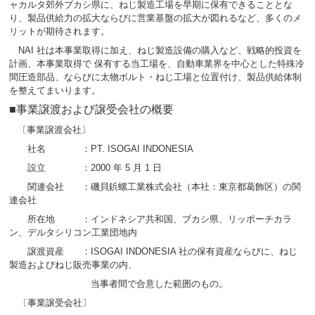
ャカルタ郊外ブカシ県に、ねじ製造工場を早期に保有できることとな
り、製品供給力の拡大ならびに営業基盤の拡大が図れるなど、多くのメ
リットが期待されます。
NAI 社は本事業取得に加え、ねじ製造設備の購入など、戦略的投資を
計画、本事業取得で 保有する当工場を、自動車業界を中心とした特殊冷
間圧造部品、ならびに太物ボルト・ねじ工場と位置付け、製品供給体制
を整えてまいります。
■事業譲渡および譲受会社の概要
〔事業譲渡会社〕
社名 ：PT. ISOGAI INDONESIA
設立 ：2000 年 5 月 1 日
関連会社 ：磯貝鋲螺工業株式会社（本社：東京都葛飾区）の関
連会社
所在地 ：インドネシア共和国、ブカシ県、リッポーチカラ
ン、デルタシリコン工業団地内
譲渡資産 ：ISOGAI INDONESIA 社の保有資産ならびに、ねじ
製造およびねじ販売事業の内、
当事者間で合意した範囲のもの。
〔事業譲受会社〕