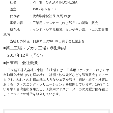
社名 ：PT. NITTO ALAM INDONESIA
設立 ：1985 年 6 月 13 日
代表者 ：代表取締役社長 久馬 武彦
事業内容 ：工業用ファスナー（ねじ部品）の製造、販売
所在地 ：インドネシア共和国、タンゲラン県、マニス工業団
地内
当社との関係：日東精工の99.5%出資子会社業所名
■第二工場（ブカシ工場）稼動時期
2017年12月（予定）
■日東精工会社概要
日東精工株式会社（東証一部上場）は、工業用ファスナー（ねじ）や
自動組立機械（ねじ締め機）、計測・検査装置などを製造販売するメー
カです。ねじ・ねじ締め機は大きなシェアを誇り、締結・組立・検査に
おける「ファスニング・ソリューション」を展開しています。1979年に
いち早く台湾進出を果たし、工業用ファスナーメーカの先駆け的存在と
してアジアでの地位を確立しています。