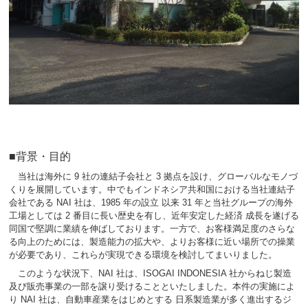
■背景・目的
当社は海外に 9 社の連結子会社と 3 拠点を設け、グローバルなモノづ
くりを展開しています。中でもインドネシア共和国における当社連結子
会社である NAI 社は、1985 年の設立 以来 31 年と当社グループの海外
工場としては 2 番目に長い歴史を有し、近年安定した経済 成長を遂げる
同国で堅調に業績を伸ばしております。一方で、お客様満足度のさらな
る向上のためには、製造能力の拡大や、よりお客様に近い場所での操業
が必要であり、これらが実現できる環境を検討してまいりました。
このような状況下、NAI 社は、ISOGAI INDONESIA 社からねじ製造
及び販売事業の一部を譲り受けることといたしました。本件の実施によ
り NAI 社は、自動車産業をはじめとする 日系製造業が多く進出するジ