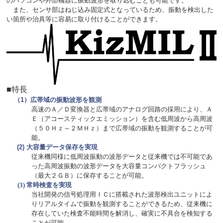
のパソコンや外部機器に振動波形を取り込むことも可能です。
また、センサ部はねじ込み固定式となっているため、振動を検出した
い箇所や治具等に容易に取り付けることができます。
■特長
（
1
）広帯域の振動波形を観測
高速のＡ／Ｄ変換器と広帯域のアナログ回路の採用により、Ａ
Ｅ（アコースティックエミッション）を含む低周波から高周波
（５０Ｈｚ～２ＭＨｚ）まで広帯域の振動を観測することが可
能。
(2)
大容量データ保存を実現
従来機同様に低周波振動の波形データと従来機では不可能であ
った高周波振動の波形データを大容量コンパクトフラッシュ
（最大２ＧＢ）に保存することが可能。
(3)
常時検査を実現
当社開発の信号処理用ＩＣに搭載された波形検出ユニットによ
りリアルタイムで振動を観測することができるため、従来機に
存在していた検査不能時間を解消し、確実に不具合を検知する
ことが可能。