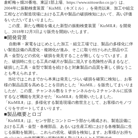
倉町梅ヶ畑
20
番地、東証
1
部上場、
https://www.nittoseiko.co.jp/
）は、
2004
年に振動検査装置「
KizMIL
（キズミル）」を発売以来、加工や組立
工程などの製造現場における工具や製品の破損検知において、高い評価
をいただいてまいりました。
この度、新たな機能を備えた新型の振動検査装置「
KizMILⅡ
」を開発
し、
2018
年
12
月
3
日より販売を開始いたします。
■開発背景
自動車・家電をはじめとした加工・組立工場では、製品の多様化に伴
い製造設備の高度化・複雑化が進み、そこに取り付けられた部品や工
具・金型などの劣化・破損を発見することが難しくなっています。ま
た、破損時に生じる工具の破片が製品に混入する危険性が高まるなど、
破損した工具・金型で製造を続けると対象製品の品質を著しく損なうこ
とも考えられます。
当社ではこれまでから本来は発見しづらい破損を確実に検知し、お客
様の製品品質を高めることを目的とした「
KizMIL
」を販売してまいりま
したが、この度、チャンネル数を１チャンネルから２チャンネルに拡張
するなど機能を充実させた「
KizMIL
Ⅱ」を開発いたしました。
「
KizMIL
Ⅱ」は、多様化する製造現場の救世主として、お客様のモノづ
くりをサポートしてまいります。
■製品概要とロゴ
「
KizMIL
Ⅱ」は、センサ部とコントローラ部から構成され、製造設備に
おける工具・金型・各種部品、あるいは生産工程における各種製品に生
じる振動を観測し、これらの劣化、破損を検知します。お客様がお持ち