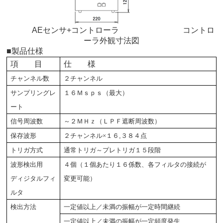
AEセンサ+コントローラ コントロ
ーラ外観寸法図
■製品仕様
項 目
仕 様
チャンネル数
２チャンネル
サンプリングレ
１６Ｍｓｐｓ（最大）
ート
信号周波数
～２ＭＨｚ（ＬＰＦ遮断周波数）
保存波形
２チャンネル×１６
,
３８４点
トリガ方式
通常トリガ～プレトリガ１５段階
波形検出用
４個（１個あたり１６係数、各フィルタの接続が
ディジタルフィ
変更可能）
ルタ
検出方法
一定値以上／未満の振幅が一定時間継続
一定値以上／未満の振幅が一定頻度発生