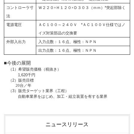
コントローラ寸
Ｗ２２０×Ｈ１２０×Ｄ３０３（ｍｍ）
*
突起部除く
法
電源電圧
ＡＣ１００～２４０Ｖ
*
ＡＣ１００Ｖ仕様ではノ
イズ対策部品の交換要
外部入出力
入力点数：１６点、極性：ＮＰＮ
出力点数：１６点、極性：ＮＰＮ
■今後の展開
（
1
）希望販売価格（税抜き）
1,620
千円
（
2
）販売目標
20
台／年
（
3
）販売ターゲット業界（工程）
自動車業界をはじめ、加工・組立装置を有する業界
ニュースリリース