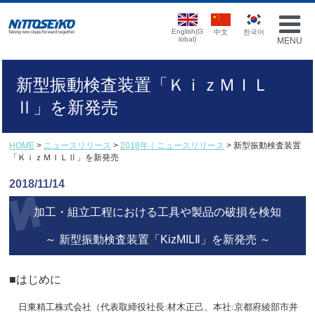
English(G
中文
한국어
lobal)
MENU
新型振動検査装置「ＫｉｚＭＩＬ
Ⅱ」を新発売
HOME
>
ニュースリリース
>
2018年｜ニュースリリース
> 新型振動検査装置
「ＫｉｚＭＩＬⅡ」を新発売
2018/11/14
加工・組立工程における工具や製品の破損を検知
～ 新型振動検査装置「KizMILⅡ」を新発売 ～
■はじめに
日東精工株式会社（代表取締役社長
:
材木正己、本社
:
京都府綾部市井