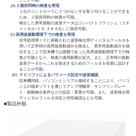
(4)
２箇所同時の検査を実現
１台のコントローラに２つのセンサを取り付けることができる
ため、２箇所同時の検査が可能。
検出した異常振動の波形データはコンパクトフラッシュ（２チ
ャンネル×１６
,
３８４点）に保存可能。
(5)
高周波振動環境下での検査を実現
信号処理用ＩＣに搭載された波形検出用ディジタルフィルタを
用いて正常時の高周波振動成分を除去し、異常時振動成分を抽
出することで従来機では困難であった高周波振動環境下での検
査が可能となり、検査の適用範囲が拡大。また、正常時の振動
波形データからこれを除去するためのフィルタを容易に設計す
ることが可能。
（
6
）ＰＣソフトによるパラメータ設定や波形確認
従来機同様、パソコンとシリアル接続することにより、パソコ
ン上の端末ソフトを通じてアンプ増幅率・サンプリングレー
ト・振動検出条件などの設定・変更が可能。また、波形検出用
ディジタルフィルタ決定と特性確認なども可能。
■製品外観