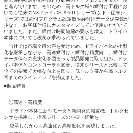
品の多品種対応化や締付け結果のデータ出力の充実が一段
と進んでいます。そのため、高トルク域の締付け工程にお
いても従来のNXドライバSD550Tシリーズ(以下：従来シ
リーズ)では締付プログラム設定数や締付けデータ保存数が
少なく、お客様仕様にカスタマイズしてご使用いただいて
いました。また、締付け時間短縮の要求も増え、ドライバ
本体についても改良が求められていました。
当社では市場全般の声を受け止め、ドライバ本体の小型
化を継承しながら、高速締付け・締付け精度向上、締付け
データ保存の充実化を図るべく製品開発に取り組み、ドラ
イバ本体とコントローラを変更、従来シリーズと比較して
全ての要素で大幅な向上を図り、低トルク帯から高トルク
帯までのラインアップを揃えました。
■製品特長
①高速・高精度
ドライバ本体に新型モータと新開発の減速機、トルクセ
ンサを採用し、従来シリーズの小型・軽量を
継承しながらも高速化と高精度化を実現しました。