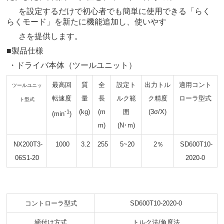
を設
定するだけで初心者でも簡単に使用できる「らく
らくモード」を新たに機能追加し、使いやす
さを提供
します。
■製品仕様
・ドライバ本体（ツールユニット）
最高回
質
全
設定ト
出力トル
適用コント
ツールユニッ
転速度
量
長
ルク範
ク精度
ローラ型式
ト型式
(kg)
(m
囲
(3σ/X)
-1
(min
)
m)
(N･m)
NX200T3-
1000
3.2
255
5~20
2％
SD600T10-
06S1-20
2020-0
コントローラ型式
SD600T10-2020-0
締付け方式
トルク法/角度法