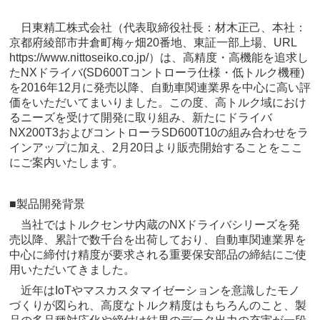
日東精工株式会社（代表取締役社長：材木正己、本社：
京都府綾部市井倉町梅ヶ畑20番地、東証一部上場、URL
https://www.nittoseiko.co.jp/）は、高精度・高機能を追求し
たNXドライバ(SD600Tコントローラ仕様・低トルク機種)
を2016年12月に発売以降、自動車関連業界を中心に高い評
価をいただいてまいりました。この度、高トルク域におけ
るニーズを受けて開発に取り組み、新たにドライバ
NX200T3およびコントローラSD600T10の組み合わせをラ
インアップに加え、2月20日より販売開始することをここ
にご案内いたします。
■製品開発背景
当社ではトルクセンサ内蔵のNXドライバシリーズを発
売以降、累計で数千台を出荷しており、自動車関連業界を
中心に締付け精度が要求される重要保安部品の締結にご使
用いただいてきました。
近年はIoTやマスカスタマイゼーションを意識したモノ
づくりが図られ、高度なトルク精度はもちろんのこと、製