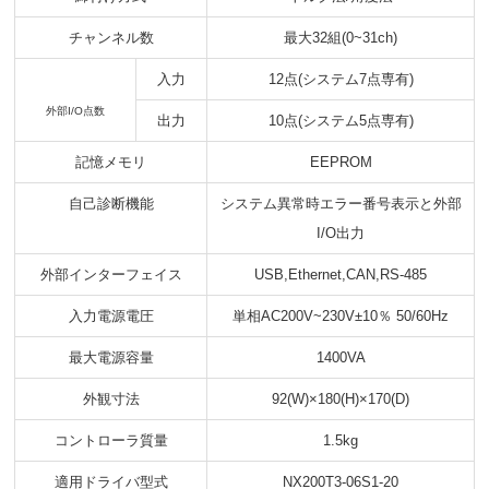
チャンネル数
最大32組(0~31ch)
入力
12点(システム7点専有)
外部I/O点数
出力
10点(システム5点専有)
記憶メモリ
EEPROM
自己診断機能
システム異常時エラー番号表示と外部
I/O出力
外部インターフェイス
USB,Ethernet,CAN,RS-485
入力電源電圧
単相AC200V~230V±10％ 50/60Hz
最大電源容量
1400VA
外観寸法
92(W)×180(H)×170(D)
コントローラ質量
1.5kg
適用ドライバ型式
NX200T3-06S1-20