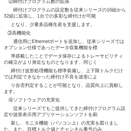
②締付けプログラム数の拡張
締付けプログラムの設定数を従来シリーズの16組から
32組に拡張し、1台での多彩な締付けが可能
となり、少量多品種生産を支援します。
③高機能化
通信用にEthernetポートを追加し、従来シリーズでは
オプション仕様であったデータ収集機能を標
準搭載したことでデータ保存によるトレーサビリティ
の確立がより身近なものとなります。同じく
締付
け波形処理機能も標準装備し、上下限トルクだけ
では判定できなかった締付け不良を波形によ
り合否判
定することが可能となり、品質向上に貢献し
ます。
④ソフトウェアの充実化
従来シリーズでもご提供してきた締付けプログラム設
定や波形表示用アプリケーションソフトを刷
新し、モニタ機能（パソコン上）の充実を図りまし
た。また、目標トルク値とチャンネル番号のみ