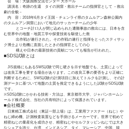
会 場：大阪国際交流センター 大ホール
講演名：奇跡の生還 タイの洞窟・救出チームの指揮官として －救出
劇の全貌－
内 容：
2018
年
6
月タイ王国・チェンライ県のタムルアン森林公園内
のタムルアン洞窟
において地元のサッカーチームの少年
とコーチ計
13
人が閉じ込められた遭難事
故の救出には、日本を含
む世界中の地盤・地質工学や探査技術を駆使した救
出作
戦が遂
行された。その作戦の遂行と指揮をとったスティサッ
ク博士より危機に
直面したときの指揮官としての心
構えや日本の最新技術
の貢献についても報告
が行われた。
■SDS試験とは
JIS
規格にもある
SWS
試験で同じ硬さを示す地盤でも、土質によって
は改良工事を要する場合があります。この改良工事の要否をより正確に
判断するために、
SWS
試験の計測項目に加えてトルクを計測し、その計
測データに基づいて地盤の土質を推定できるようにした試験が
SDS
試験
です。
※
SDS
試験にかかわる技術・方法は、東京都市大学、ジャパンホームシ
ールド株式会社、当社の共有特許によって保護されています。
■会社概要
日東精工株式会社（東証一部上場）は、工業用ファスナー（ねじ）や
ねじ締め機、計測検査装置などを手掛けるメーカーです。世界で初めて
精密ねじの量産化を成功させ、精密ねじやセルフタッピンねじでは大き
なシェアを誇り、台湾、インドネシア、タイ、マレーシア、中国、韓