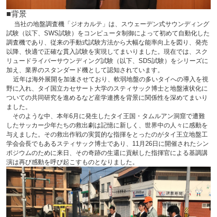
■背景
当社の地盤調査機「ジオカルテ」は、スウェーデン式サウンディング
試験（以下、
SWS
試験）をコンピュータ制御によって初めて自動化した
調査機であり、従来の手動式試験方法から大幅な能率向上を図り、発売
以降、快適で正確な貫入試験を実現してまいりました。現在では、スク
リュードライバーサウンディング試験（以下、
SDS
試験）をシリーズに
加え、業界のスタンダード機として認知されています。
近年は海外展開を加速させており、軟弱地盤の多いタイへの導入を視
野に入れ、タイ国立カセサート大学のスティサック博士と地盤液状化に
ついての共同研究を進めるなど産学連携を背景に関係性を深めてまいり
ました。
そのような中、本年
6
月に発生したタイ王国・タムルアン洞窟で遭難
したサッカー少年たちの救出劇は記憶に新しく、世界中の人々に感動を
与えました。その救出作戦の実質的な指揮をとったのがタイ王立地盤工
学会会長でもあるスティサック博士であり、
11
月
26
日に開催されたシン
ポジウムのために来日、その奇跡の生還に貢献した指揮官による基調講
演は再び感動を呼び起こすものとなりました。