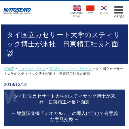
English(G
中文
한국어
lobal)
MENU
タイ国立カセサート大学のスティサ
ック博士が来社 日東精工社長と面
談
HOME
>
ニュースリリース
>
2018年｜ニュースリリース
> タイ国立カセサー
ト大学のスティサック博士が来社 日東精工社長と面談
2018/12/14
タイ国立カセサート大学のスティサック博士が来
社 日東精工社長と面談
～ 地盤調査機「ジオカルテ」の導入に向けて有意義
な意見交換 ～