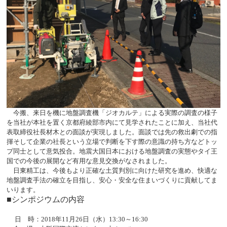
今搬、来日を機に地盤調査機「ジオカルテ」による実際の調査の様子
を当社が本社を置く京都府綾部市内にて見学されたことに加え、当社代
表取締役社長材木との面談が実現しました。面談では先の救出劇での指
揮そして企業の社長という立場で判断を下す際の意識の持ち方などトッ
プ同士として意気投合。地震大国日本における地盤調査の実態やタイ王
国での今後の展開など有用な意見交換がなされました。
日東精工は、今後もより正確な土質判別に向けた研究を進め、快適な
地盤調査手法の確立を目指し、安心・安全な住まいづくりに貢献してま
いります。
■シンポジウムの内容
日 時：
2018
年
11
月
26
日（水）
13:30
～
16:30