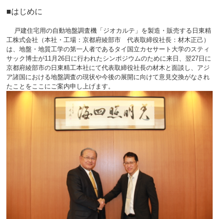
■はじめに
戸建住宅用の自動地盤調査機「ジオカルテ」を製造・販売する日東精
工株式会社（本社・工場：京都府綾部市 代表取締役社長：材木正己）
は、地盤・地質工学の第一人者であるタイ国立カセサート大学のスティ
サック博士が11月26日に行われたシンポジウムのために来日、翌27日に
京都府綾部市の日東精工本社にて代表取締役社長の材木と面談し、アジ
ア諸国における地盤調査の現状や今後の展開に向けて意見交換がなされ
たことをここにご案内申し上げます。