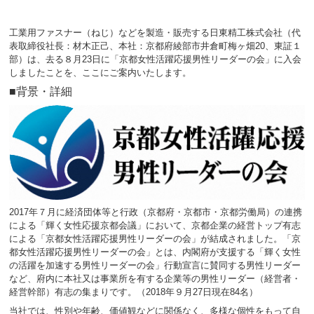
工業用ファスナー（ねじ）などを製造・販売する日東精工株式会社（代
表取締役社長：材木正己、本社：京都府綾部市井倉町梅ヶ畑20、東証１
部）は、去る８月23日に「京都女性活躍応援男性リーダーの会」に入会
しましたことを、ここにご案内いたします。
■背景・詳細
2017年７月に経済団体等と行政（京都府・京都市・京都労働局）の連携
による「輝く女性応援京都会議」において、京都企業の経営トップ有志
による「京都女性活躍応援男性リーダーの会」が結成されました。「京
都女性活躍応援男性リーダーの会」とは、内閣府が支援する「輝く女性
の活躍を加速する男性リーダーの会」行動宣言に賛同する男性リーダー
など、府内に本社又は事業所を有する企業等の男性リーダー（経営者・
経営幹部）有志の集まりです。（2018年９月27日現在84名）
当社では、性別や年齢、価値観などに関係なく、多様な個性をもって自