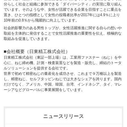
分らしく社会と組織に参加できる「ダイバーシティ」の実現に取り組ん
でいます。そのような中、女性が活躍できる企業を目指すことに重点を
置き、ひとつの指標として女性の役職者比率が2017年には4.9％に上り
10年前の0.8％から飛躍的に向上しています。
社会的影響力のある男性トップが、女性活躍推進に関する自らの想いや
取組を主体的に発信することで女性活躍推進の重要性を伝え、積極的な
取組みを促進していきます。
■会社概要（日東精工株式会社）
日東精工株式会社（東証一部上場）は、工業用ファスナー（ねじ）を中
心に、ねじ締め機、計測・検査装置などを製造・販売し、締結のトータ
ルソリューションを提供する会社です。
世界で初めて精密ねじの量産化を成功させ、これまで９万種以上を製造
し、精密ねじ、セルフタッピンねじでは大きなシェアを誇ります。国内
だけでなく、アメリカ、中国、韓国、台湾、インドネシア、タイ、マレ
ーシアなどグローバルに事業展開をしています。
ニュースリリース