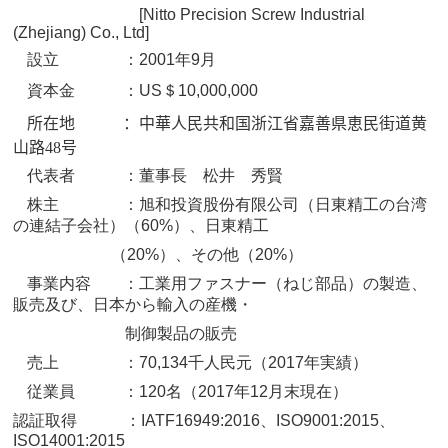
[Nitto Precision Screw Industrial
(Zhejiang) Co., Ltd]
設立 ：
2001
年
9
月
＄
資本金 ：
US
10,000,000
所在地 ：中華人民共和国浙江省嘉善県恵民街道黄
山路
48
号
代表者 ：董事長 松井 秀賢
株主 ：旭和投資股份有限公司（日東精工の台湾
の連結子会社）（
60%
）、日東精工
（
20%
）、その他（
20%
）
事業内容 ：工業用ファスナー（ねじ部品）の製造、
販売及び、日本から輸入の産機・
制御製品の販売
売上 ：
70,134
千人民元（
2017
年実績）
従業員 ：
120
名（
2017
年
12
月末現在）
認証取得 ：
IATF16949:2016
、
ISO9001:2015
、
ISO14001:2015