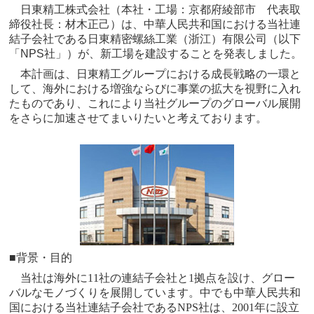
日東精工株式会社（本社・工場：京都府綾部市 代表取
締役社長：材木正己）は、中華人民共和国における当社連
結子会社である
日東精密螺絲工業（浙江）有限公司
（以下
「
NPS
社」）が、新工場を建設することを発表しました。
本計画は、日東精工グループにおける成長戦略の一環と
して、海外における増強ならびに事業の拡大を視野に入れ
たものであり、これにより当社グループのグローバル展開
をさらに加速させてまいりたいと考えております。
■背景・目的
当社は海外に
11
社の連結子会社と
1
拠点を設け、グロー
バルなモノづくりを展開しています。中でも中華人民共和
国における当社連結子会社である
NPS
社は、
2001
年に設立