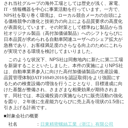
され当社グループの海外工場としては歴史が浅く、家電、
IT
・情報機器を中心に事業活動を行っています。一方で、
NPS
社を取り巻く環境は、ローカル競合メーカの台頭によ
る価格競争の激化と技術力の向上による品質要求の高度化
が表面化しています。その対策として標準ねじ製品から当
社オリジナル製品（高付加価値製品）へのシフトならびに
日本品質が求められる自動車関連ユーザへのシェア拡大が
急務であり、お客様満足度のさらなる向上のためにこれら
が実現できる環境を検討してまいりました。
このような状況下、
NPS
社は同敷地内に新たに第二工場
を新築することといたしました。本件の実施により
NPS
社
は、自動車業界参入に向けた高付加価値製品の生産設備、
品質管理体制
(
IATF16949:2016
を認証取得
)
をより強固にす
るための検査設備の増強を行うこととなり、目標達成に向
けた基盤が整備され、さまざまな相乗効果が期待されま
す。同社では、本設備投資の実施ならびに販売活動の強化
を図り、２年後に生産能力ならびに売上高を現状の
1.5
倍に
引き上げる計画です。
■対象会社の概要
社名 ：
日東精密螺絲工業（浙江）有限公司