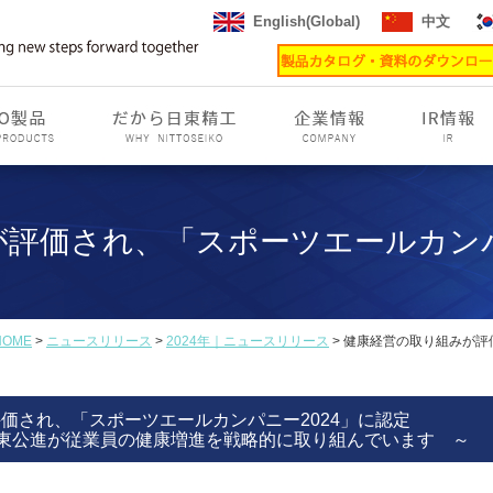
English(Global)
中文
評価され、「スポーツエールカンパ
HOME
>
ニュースリリース
>
2024年｜ニュースリリース
> 健康経営の取り組みが評
価され、「スポーツエールカンパニー2024」に認定
東公進が従業員の健康増進を戦略的に取り組んでいます ～