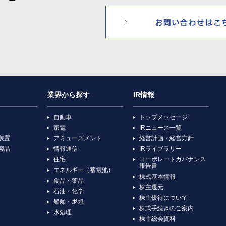
業界から探す
IR情報
自動車
トップメッセージ
家電
IRニュース一覧
装置
アミューズメント
経営計画・経営方針
製品
情報通信
IRライブラリー
住宅
コーポレートガバナンス
報告書
エネルギー（蓄電池）
株式基本情報
食品・薬品
株主還元
石油・化学
株主優待について
船舶・燃焼
株式手続きのご案内
水処理
株主総会資料