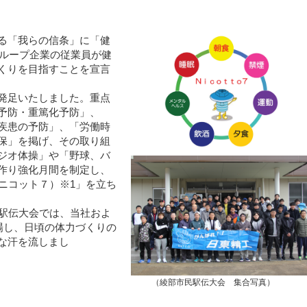
る「我らの信条」に「健
グループ企業の従業員が健
くりを目指すことを宣言
発足いたしました。重点
予防・重篤化予防」、
疾患の予防」、「労働時
保」を掲げ、その取り組
ジオ体操」や「野球、バ
作り強化月間を制定し、
７（ニコット７）※1」を立ち
駅伝大会では、当社およ
場し、日頃の体力づくりの
な汗を流しまし
（綾部市民駅伝大会 集合写真）