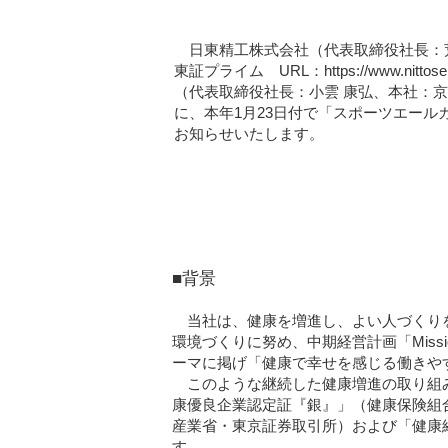
日東精工株式会社（代表取締役社長：荒
東証プライム URL：https://www.ni
（代表取締役社長：小雲 康弘、本社：京都府綾部市、
に、本年1月23日付で「スポーツエール
お知らせいたします。
■背景
当社は、健康を増進し、よい人づくりを
環境づくりに努め、中期経営計画「Missi
ーマに掲げ「健康で幸せを感じる働きや
このような継続した健康増進の取り組み
康優良企業認定証『銀』」（健康保険組合
産業省・東京証券取引所）および「健康
す。