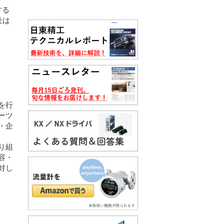
する
社は
を行
ーツ
・企
り組
容・
対し