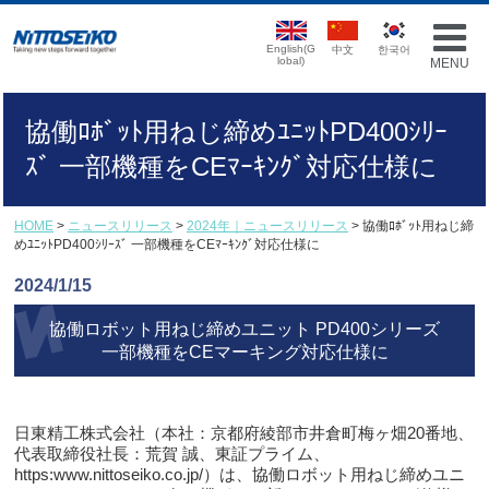
English(G
中文
한국어
lobal)
MENU
協働ﾛﾎﾞｯﾄ用ねじ締めﾕﾆｯﾄPD400ｼﾘｰ
ｽﾞ 一部機種をCEﾏｰｷﾝｸﾞ対応仕様に
HOME
>
ニュースリリース
>
2024年｜ニュースリリース
> 協働ﾛﾎﾞｯﾄ用ねじ締
めﾕﾆｯﾄPD400ｼﾘｰｽﾞ 一部機種をCEﾏｰｷﾝｸﾞ対応仕様に
2024/1/15
協働ロボット用ねじ締めユニット PD400シリーズ
一部機種をCEマーキング対応仕様に
日東精工株式会社（本社：京都府綾部市井倉町梅ヶ畑20番地、
代表取締役社長：荒賀 誠、東証プライム、
https:www.nittoseiko.co.jp/）は、協働ロボット用ねじ締めユニ