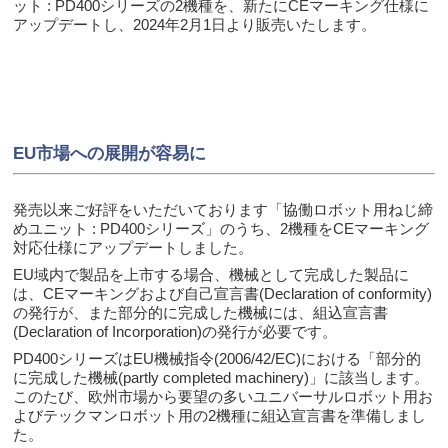
ット : PD400シリーズの2機種を、新たにCEマーキング仕様に
アップデートし、2024年2月1日より販売いたします。
EU
市場への展開が容易に
発売以来ご好評をいただいております「協働ロボット用ねじ締
めユニット : PD400シリーズ」のうち、2機種をCEマーキング
対応仕様にアップデートしました。
EU域内で製品を上市する場合、機械として完成した製品に
は、CEマーキングおよび自己宣言書(Declaration of conformity)
の発行が、また部分的に完成した機械には、組込宣言書
(Declaration of Incorporation)の発行が必要です。
PD400シリーズはEU機械指令(2006/42/EC)における「部分的
に完成した機械(partly completed machinery)」に該当します。
このたび、欧州市場から要望の多いユニバーサルロボット用お
よびテックマンロボット用の2機種に組込宣言書を準備しまし
た。