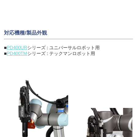
対応機種/製品外観
■
PD400UR
シリーズ : ユニバーサルロボット用
■
PD400TM
シリーズ : テックマンロボット用