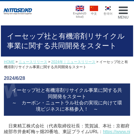
English(G
中文
한국어
lobal)
MENU
イーセップ社と有機溶剤リサイクル
事業に関する共同開発をスタート
HOME
>
ニュースリリース
>
2024年｜ニュースリリース
> イーセップ社と有
機溶剤リサイクル事業に関する共同開発をスタート
2024/6/28
イーセップ社と有機溶剤リサイクル事業に関する共
同開発をスタート
～ カーボン・ニュートラル社会の実現に向けて環
境ビジネスに本格参入！ ～
日東精工株式会社（代表取締役社長：荒賀誠、本社：京都府
綾部市井倉町梅ヶ畑20番地、東証プライムURL：
https://www.ni