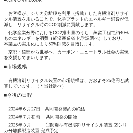
お客様が、シリカ分離膜を利用（搭載）した有機溶剤リサイ
クル装置を用いることで、化学プラントのエネルギー消費が低
減し、リサイクル時のCO2削減に貢献します。
化学産業分野におけるCO2排出量のうち、蒸留工程で約40%
ものエネルギーを消費（経済産業省 化学課調べ）しており、
本製品の実用化により50%削減を目指します。
京都・綾部から世界へ、カーボン・ニュートラル社会の実現
を支援してまいります。
■市場規模
有機溶剤リサイクル装置の市場規模は、おおよそ25億円と試
算しています。（＊当社調べ）
■今後の日程
2024年６月27日 共同開発契約の締結
2024年７月初旬 共同開発の開始
2025年３月 ①防爆型有機溶剤リサイクル装置 ②シリ
カ分離膜製造装置 完成予定