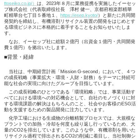
ttoseiko.co.jp/）
は、2023年８月に業務提携を実施したイーセッ
プ株式会社（代表取締役社長 澤村 健一、京都府相楽郡精華
町精華台七丁目５番地１、
https://esep.kyoto/
）と新たに共同開
発契約を締結し、有機溶剤リサイクル装置の開発をはじめとす
る環境ビジネスに本格的に着手することをお知らせいたしま
す。
なお、イーセップ社に総額２億円（出資金１億円・共同開発
費１億円）を拠出いたします。
■背景・経緯
当社は、中期経営計画「Mission G-second」において、４つ
の成長戦略（事業拡大・環境・人財・財務）をテーマに持続可
能な社会の実現に向けたグループを目指しています。
この成長戦略のひとつである「環境戦略」では、事業活動す
べてにおける環境への対応機会として、自社のモノづくりに対
する環境課題の解決はもちろんのこと、社会やお客様のESG活
動を支援するための製品開発に注力しています。
化学工場における生成物の分離精製プロセスでは、大規模な
プラントでの加熱・冷却を何度も繰り返し行っているため、大
量のCO2を排出しています。このような中、有機溶剤を用いた
リサイクル過程で排出されるCO2の削減に着目し、当社制御シ