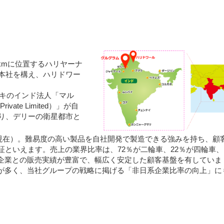
kmに位置するハリヤーナ
本社を構え、ハリドワー
ズキのインド法人「マル
ivate Limited）」が自
り、デリーの衛星都市と
末現在）。難易度の高い製品を自社開発で製造できる強みを持ち、顧
証といえます。売上の業界比率は、72％が二輪車、22％が四輪車、
企業との販売実績が豊富で、幅広く安定した顧客基盤を有していま
が多く、当社グループの戦略に掲げる「非日系企業比率の向上」に