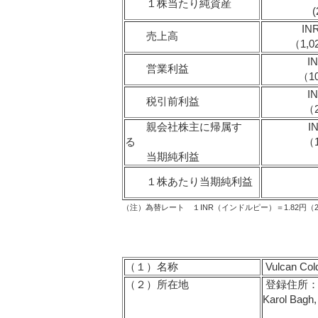
１株当たり純資産
(
IN
売上高
（1,
I
営業利益
（1
I
税引前利益
（
親会社株主に帰属す
I
る
（
当期純利益
１株あたり当期純利益
（注）為替レート １INR（インドルピー）＝1.82円（2
（１）
名称
Vulcan Cold
（２）
所在地
登録住所：28-B
Karol Bagh,