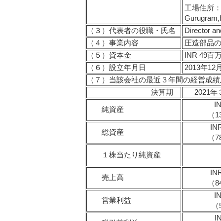
工場住所：Plot
Gurugram,
（３）
代表者の役職・氏名
Director a
（４）
事業内容
圧造部品の
（５）
資本金
INR 49
（６）
設立年月日
2013年1
（７）
当該会社の最近３年間の経営成績
決算期
2021
I
純資産
（1
IN
総資産
（7
１株当たり純資産
IN
売上高
（8
I
営業利益
（
I