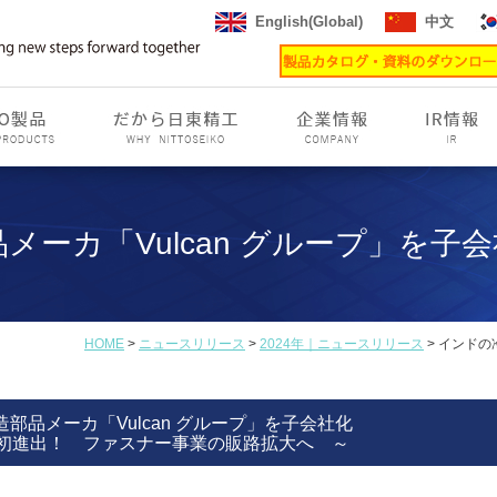
English(Global)
中文
ーカ「Vulcan グループ」を子
HOME
>
ニュースリリース
>
2024年｜ニュースリリース
> インドの
部品メーカ「Vulcan グループ」を子会社化
初進出！ ファスナー事業の販路拡大へ ～