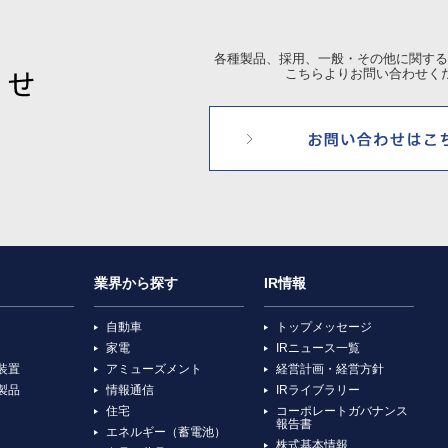
各種製品、採用、一般・その他に関する
こちらよりお問い合わせく
業界から探す
IR情報
自動車
トップメッセージ
家電
IRニュース一覧
装置
アミューズメント
経営計画・経営方針
製品
情報通信
IRライブラリー
住宅
コーポレートガバナンス
報告書
エネルギー（蓄電池）
株式基本情報