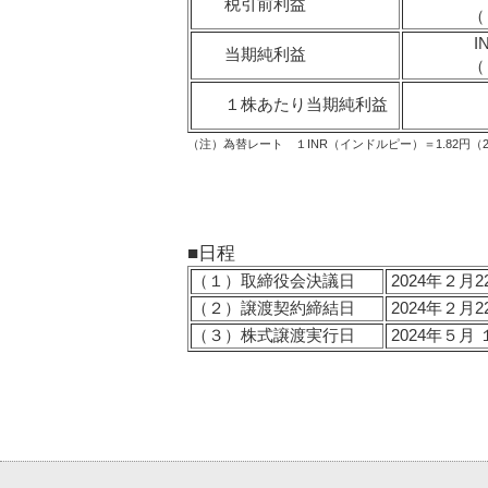
税引前利益
（
I
当期純利益
（
１株あたり当期純利益
（注）為替レート １INR（インドルピー）＝1.82円（2
■日程
（１）
取締役会決議日
2024年２月2
（２）
譲渡契約締結日
2024年２月2
（３）
株式譲渡実行日
2024年５月