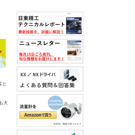
客と
も大