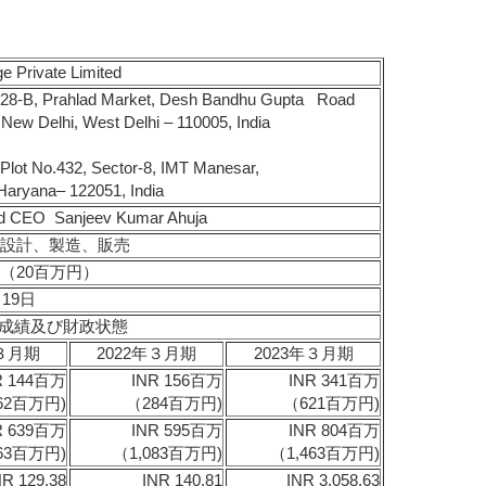
e Private Limited
, Prahlad Market, Desh Bandhu Gupta Road
 New Delhi, West Delhi – 110005, India
 No.432, Sector-8, IMT Manesar,
Haryana– 122051, India
nd CEO Sanjeev Kumar Ahuja
設計、製造、販売
百万（20百万円）
19日
成績及び財政状態
年３月期
2022年３月期
2023年３月期
R 144百万
INR 156百万
INR 341百万
62百万円)
（284百万円)
（621百万円)
R 639百万
INR 595百万
INR 804百万
163百万円)
（1,083百万円)
（1,463百万円)
NR 129.38
INR 140.81
INR 3,058.63