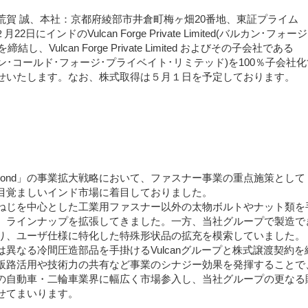
賀 誠、本社：京都府綾部市井倉町梅ヶ畑20番地、東証プライ
p）は、２月22日にインドのVulcan Forge Private Limited(バルカン･フォー
Vulcan Forge Private Limited およびその子会社である
Limited(バルカン･コールド･フォージ･プライベイト･リミテッド)を100％子会社
せいたします。なお、株式取得は５月１日を予定しております。
-second」の事業拡大戦略において、ファスナー事業の重点施策として
目覚ましいインド市場に着目しておりました。
じを中心とした工業用ファスナー以外の太物ボルトやナット類を
、ラインナップを拡張してきました。一方、当社グループで製造で
り、ユーザ仕様に特化した特殊形状品の拡充を模索していました。
なる冷間圧造部品を手掛けるVulcanグループと株式譲渡契約を
販路活用や技術力の共有など事業のシナジー効果を発揮することで
の自動車・二輪車業界に幅広く市場参入し、当社グループの更なる
せてまいります。