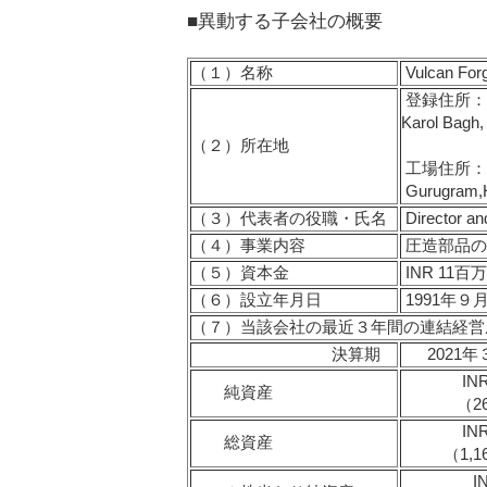
■異動する子会社の概要
（１）
名称
Vulcan Forg
登録住所：28-B
Karol Bagh,
（２）
所在地
工場住所：Plot
Gurugram,
（３）
代表者の役職・氏名
Director a
（４）
事業内容
圧造部品の
（５）
資本金
INR 11
（６）
設立年月日
1991年９月
（７）
当該会社の最近３年間の連結経営
決算期
2021
IN
純資産
（2
IN
総資産
（1,
I