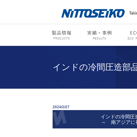
インドの冷間圧造部品メ
2024/2/27
インドの冷間圧造
～ 南アジアに