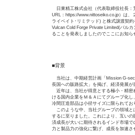
日東精工株式会社（代表取締役社長：荒
URL：https://www.nittoseiko.co.j
ライベイト･リミテッド) と株式譲渡契約を締結し、
Vulcan Cold Forge Private 
ることを発表しましたのでここにお知ら
■背景
当社は、中期経営計画「Mission G
長国への販路拡大」を掲げ、経済発展が
近年は、当社が得意とする極小・精密ね
ける国内企業をＭ＆Ａにてグループ化し
冷間圧造部品は小径サイズに限られてお
このような中、当社グループの領域とは異
するに至りました。これにより、互いの
済成長が大いに期待されるインド市場で
力と製品力の強化に繋げ、成長を加速さ