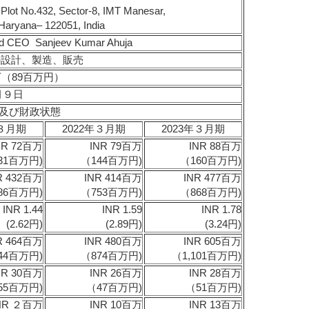
 No.432, Sector-8, IMT Manesar,
Haryana– 122051, India
nd CEO Sanjeev Kumar Ahuja
設計、製造、販売
百万（89百万円）
2月９日
及び財政状態
年３月期
2022年３月期
2023年３月期
NR 72百万
INR 79百万
INR 88百万
31百万円)
（144百万円)
（160百万円)
R 432百万
INR 414百万
INR 477百万
86百万円)
（753百万円)
（868百万円)
INR 1.44
INR 1.59
INR 1.78
(2.62円)
(2.89円)
(3.24円)
R 464百万
INR 480百万
INR 605百万
44百万円)
（874百万円)
（1,101百万円)
NR 30百万
INR 26百万
INR 28百万
55百万円)
（47百万円)
（51百万円)
NR ２百万
INR 10百万
INR 13百万