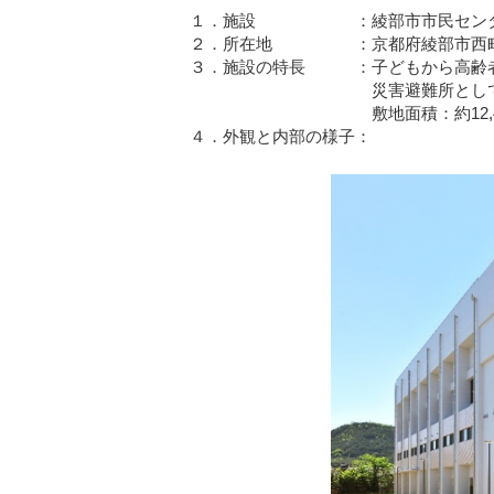
１．施設 ：綾部市市民セン
２．所在地 ：京都府綾部市西町三丁
３．施設の特長 ：子どもから高齢者
災害避難所としても利
敷地面積：約12,400㎡ 
４．外観と内部の様子：