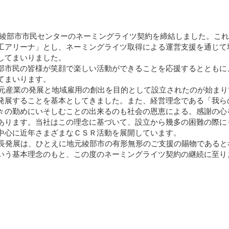
間、綾部市市民センターのネーミングライツ契約を締結しました。こ
工アリーナ」とし、ネーミングライツ取得による運営支援を通じて
してまいりました。
市民の皆様が笑顔で楽しい活動ができることを応援するとともに
てまいります。
地元産業の発展と地域雇用の創出を目的として設立されたのが始まり
発展することを基本としてきました。また、経営理念である「我ら
々の勤めにいそしむことの出来るのも社会の恩恵による。感謝の心
あります。当社はこの理念に基づいて、設立から幾多の困難の際に
中心に近年さまざまなＣＳＲ活動を展開しています。
長発展は、ひとえに地元綾部市の有形無形のご支援の賜物であると
いう基本理念のもと、この度のネーミングライツ契約の継続に至り