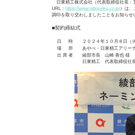
日東精工株式会社（代表取締役社長：荒
URL：
https://www.nittoseiko.co.jp/
）は、
調印を取り交わしましたことをお知らせ
■契約締結式
日 時
２０２４年１０月８日（
場 所
あやべ・日東精工アリー
出 席 者
綾部市長 山崎 善也 様
日東精工 代表取締役社長