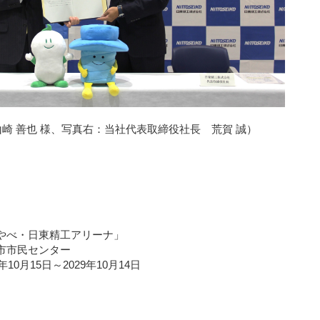
崎 善也 様、写真右：当社代表取締役社長 荒賀 誠）
やべ・日東精工アリーナ」
市市民センター
0月15日～2029年10月14日