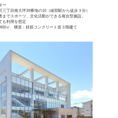
ター
目南大坪39番地の10（綾部駅から徒歩３分）
までスポーツ、文化活動ができる複合型施設。
用を想定
構造：鉄筋コンクリート造３階建て