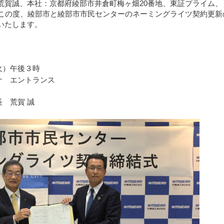
賀誠、本社：京都府綾部市井倉町梅ヶ畑20番地、東証プライム、
この度、綾部市と綾部市市民センターのネーミングライツ契約更新
いたします。
火）午後３時
ナ エントランス
 荒賀 誠