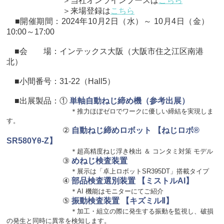
＞当社オンラインブースは
こちら
＞来場登録は
こちら
■開催期間：2024年10月2日（水）～ 10月4日（金）
10:00～17:00
■会 場：インテックス大阪（大阪市住之江区南港
北）
■小間番号：31-22（Hall5）
■出展製品：①
単軸自動ねじ締め機（参考出展）
＊推力ほぼゼロでワークに優しい締結を実現しま
す。
②
自動ねじ締めロボット 【ねじロボ®
SR580Yθ-Z】
＊超高精度ねじ浮き検出 ＆ コンタミ対策 モデル
③
めねじ検査装置
＊展示は「卓上ロボットSR395DT」搭載タイプ
④
部品検査選別装置 【ミストルAI】
＊AI 機能はモニターにてご紹介
⑤
振動検査装置 【キズミルⅡ】
＊加工・組立の際に発生する振動を監視し、破損
の発生と同時に異常を検知します。