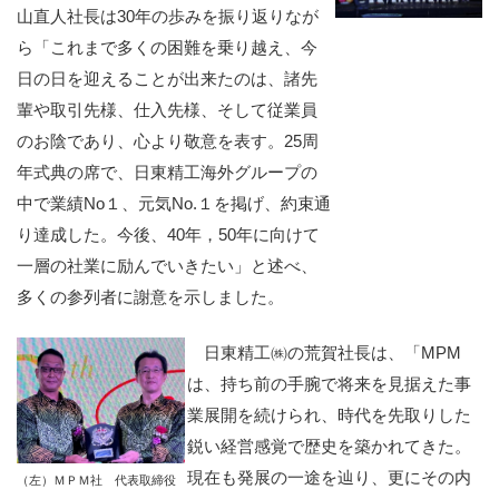
山直人社長は30年の歩みを振り返りなが
ら「これまで多くの困難を乗り越え、今
日の日を迎えることが出来たのは、諸先
輩や取引先様、仕入先様、そして従業員
のお陰であり、心より敬意を表す。25周
年式典の席で、日東精工海外グループの
中で業績No１、元気No.１を掲げ、約束通
り達成した。今後、40年，50年に向けて
一層の社業に励んでいきたい」と述べ、
多くの参列者に謝意を示しました。
日東精工㈱の荒賀社長は、「MPM
は、持ち前の手腕で将来を見据えた事
業展開を続けられ、時代を先取りした
鋭い経営感覚で歴史を築かれてきた。
現在も発展の一途を辿り、更にその内
（左）ＭＰＭ社 代表取締役