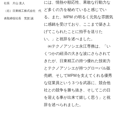
には、情熱や順応性、果敢な行動力な
社長 片山 直人
ど多くの力を秘めていると感じでい
（右）日東精工株式会社 代
る。また、MPM の明るく元気な雰囲気
表取締役社長 荒賀 誠
に感銘を受けており、ここまで築き上
げてこられたことに拍手を送りた
い。」と祝辞を述べました。
㈱テクノアソシエ永江専務は、「い
くつかの経済の大きな波にさらされて
きたが、日東精工の持つ優れた技術力
とテクノアソシエが持つグローバル販
売網、そしてMPMを支えてくれる優秀
な従業員という３つを武器に、競合他
社との競争を勝ち抜き、そしてこの日
を迎える事が出来て嬉しく思う」と祝
辞を述べられました。