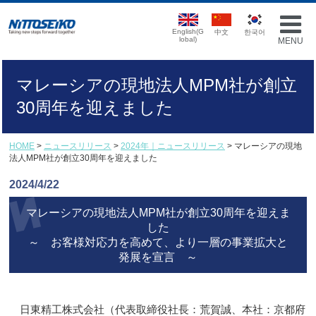
English(G
中文
한국어
lobal)
MENU
マレーシアの現地法人MPM社が創立
30周年を迎えました
HOME
>
ニュースリリース
>
2024年｜ニュースリリース
> マレーシアの現地
法人MPM社が創立30周年を迎えました
2024/4/22
マレーシアの現地法人MPM社が創立30周年を迎えま
した
～ お客様対応力を高めて、より一層の事業拡大と
発展を宣言 ～
日東精工株式会社（代表取締役社長：荒賀誠、本社：京都府