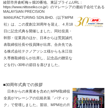
綾部市井倉町梅ヶ畑20番地、東証プライムURL：
https://www.nittoseiko.co.jp/）のマレーシアの連結子会社である
MALAYSIAN PRECISION
MANUFACTURING SDN.BHD.（以下MPM
社）は、この度創立30周年を迎え、４月18
日に記念式典を開催しました。同社役員・
幹部・従
業員のほか、日本からは荒賀誠代
表取締役社長や役員陣が出席。合弁先であ
る株式会社テクノアソシエ様からも永江信
久専務取締役らが出席し、記念品の贈呈な
どを行い30年の節目を喜びました。
■30周年式典での挨拶
日本からの来賓者を含めたMPM取締役
全員がマレーシアの伝統衣装「バティッ
ク」で登壇しました。冒頭、MPM社の片