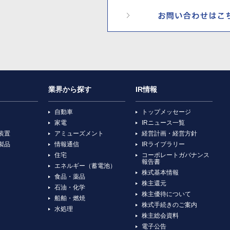
業界から探す
IR情報
自動車
トップメッセージ
家電
IRニュース一覧
装置
アミューズメント
経営計画・経営方針
製品
情報通信
IRライブラリー
住宅
コーポレートガバナンス
報告書
エネルギー（蓄電池）
株式基本情報
食品・薬品
株主還元
石油・化学
株主優待について
船舶・燃焼
株式手続きのご案内
水処理
株主総会資料
電子公告