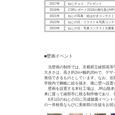
2017年
ねじチョコ プレゼント
2018年
CSRレポート2018の発行及びHP
2021年
ねじの写真・絵はがきコンテスト
2022年
ねじの日・イラスト＆写真コンテス
2023年
ねじの日・写真コンテスト大募集
■壁画イベント
当壁画の制作では、京都府立綾部高等学
大きさは、高さ約2m×幅約20mで、デ
発信できるものとしています。なお、近
学校内で鋼板に絵を描き、後に壁へ設置
壁画を設置する本社工場は、JR山陰本
来に渡って綾部市に残る制作物であり、
6月1日のねじの日に完成披露イベント
の一井校長ならびに美術部の生徒をお招