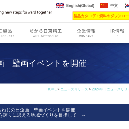
English(Global)
中文
企画 壁画イベントを開催
HOME
>
ニュースリリース
>
2024年｜ニュースリリ
年度ねじの日企画 壁画イベントを開催
を誇りに思える地域づくりを目指して ～