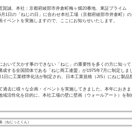
賀誠、本社：京都府綾部市井倉町梅ヶ畑20番地、東証プライム
o.co.jp/）は、6月1日の「ねじの日」に合わせ本社工場（京都府綾部市井倉町）
画イベントを実施しますので、ここにお知らせいたします。
において欠かす事のできない「ねじ」の重要性を多くの方に知って
成する全国団体である「ねじ商工連盟」が1975年7月に制定しま
6月1日に工業標準化法が制定され、日本工業規格（JIS）にねじ製品
せて過去に様々な企画・イベントを実施してきました。本年におきま
地域活性化を目的に、本社工場の壁に壁画（ウォールアート）を制
集（ねじっとくん）