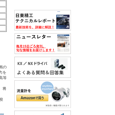
画の
力を
高等
、将
校