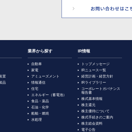
業界から探す
IR情報
自動車
トップメッセージ
家電
IRニュース一覧
装置
アミューズメント
経営計画・経営方針
製品
情報通信
IRライブラリー
住宅
コーポレートガバナンス
報告書
エネルギー（蓄電池）
株式基本情報
食品・薬品
株主還元
石油・化学
株主優待について
船舶・燃焼
株式手続きのご案内
水処理
株主総会資料
電子公告