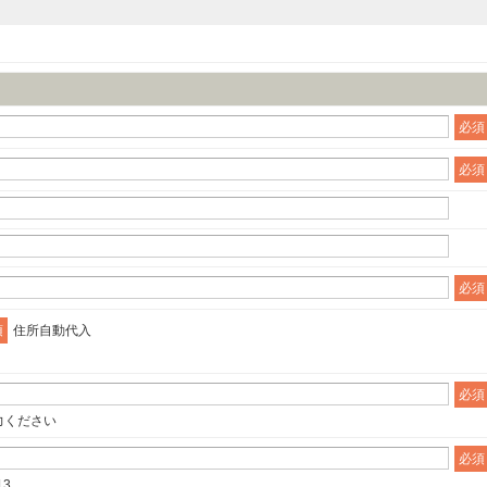
必須
必須
必須
須
住所自動代入
必須
力ください
必須
13