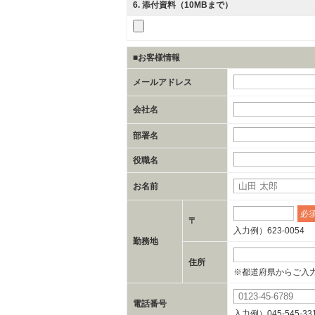
6
. 添付資料（10MBまで）
■お客様情報
メールアドレス
会社名
部署名
役職名
お名前
必
〒
入力例）623-0054
勤務地
住所
※都道府県からご入
電話番号
入力例）045-545-33