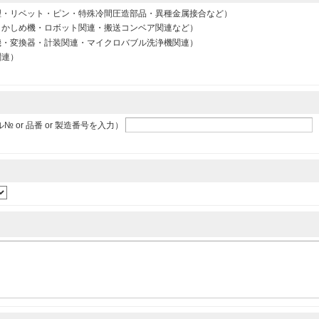
理・リベット・ピン・特殊冷間圧造部品・異種金属接合など）
トかしめ機・ロボット関連・搬送コンベア関連など）
機・変換器・計装関連・マイクロバブル洗浄機関連）
関連）
 or 品番 or 製造番号を入力）