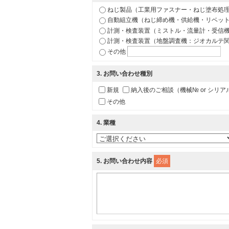
ねじ製品（工業用ファスナー・ねじ塗布処
自動組立機（ねじ締め機・供給機・リベッ
計測・検査装置（ミストル・流量計・受信
計測・検査装置（地盤調査機：ジオカルテ
その他
3
. お問い合わせ種別
新規
納入後のご相談（機械№ or シリアル№
その他
4
. 業種
5
. お問い合わせ内容
必須