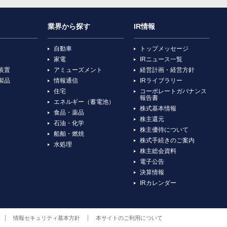
業界から探す
IR情報
自動車
トップメッセージ
家電
IRニュース一覧
装置
アミューズメント
経営計画・経営方針
製品
情報通信
IRライブラリー
住宅
コーポレートガバナンス
報告書
エネルギー（蓄電池）
株式基本情報
食品・薬品
株主還元
石油・化学
株主優待について
船舶・燃焼
株式手続きのご案内
水処理
株主総会資料
電子公告
決算情報
IRカレンダー
情報セキュリティ基本方針
本サイトのご利用について