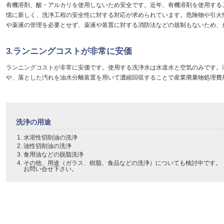
有機溶剤、酸・アルカリを使用しないため安全です。近年、有機溶剤を使用する
憶に新しく、洗浄工程の安全性に対する対応が求められています。危険物や引火
や薬液の管理を必要とせず、薬液や装置に対する消防法などの規制もないため、
3.ランニングコストが非常に安価
ランニングコストが非常に安価です。使用する洗浄水は水道水と空気のみです。
や、落とした汚れを油水分離装置を用いて濃縮回収することで産業廃棄物処理費
洗浄の用途
水溶性切削油の洗浄
油性切削油の洗浄
食用油などの脱脂洗浄
その他、用途（ガラス、樹脂、食品などの洗浄）についても検討中です。
お問い合せ下さい。