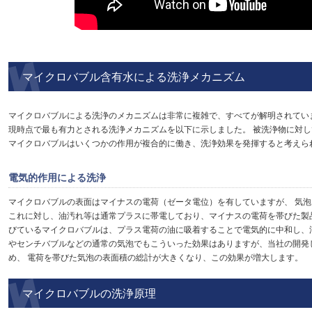
マイクロバブル含有水による洗浄メカニズム
マイクロバブルによる洗浄のメカニズムは非常に複雑で、すべてが解明されてい
現時点で最も有力とされる洗浄メカニズムを以下に示しました。 被洗浄物に対
マイクロバブルはいくつかの作用が複合的に働き、洗浄効果を発揮すると考えら
電気的作用による洗浄
マイクロバブルの表面はマイナスの電荷（ゼータ電位）を有していますが、 気
これに対し、油汚れ等は通常プラスに帯電しており、マイナスの電荷を帯びた製
びているマイクロバブルは、プラス電荷の油に吸着することで電気的に中和し、
やセンチバブルなどの通常の気泡でもこういった効果はありますが、当社の開発
め、 電荷を帯びた気泡の表面積の総計が大きくなり、この効果が増大します。
マイクロバブルの洗浄原理