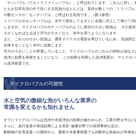
「ナノバブル（ウルトラファインバブル）」と呼ばれています。これらに対し、
たちが日常生活の中で目にする気泡のほとんどは、直径が数ミリの「ミリバブル
や数センチの「センチバブル」と呼ばれる気泡です。（図-1参照）
ミリバブルやセンチバブルは、水中で発生してもすぐに水面に浮上して弾けて消
しますが、マイクロバブルやナノバブルのように直径の小さい気泡は、 その直径
小さくなればなるほど浮力が小さくなり、水中を漂うようになります。
また、これらの小さい気泡は、通常マイナスの電荷を帯びているため、 気泡同士
合体することなく水中に拡散します。
浮力が小さいことや帯電していること、マイクロバブルのこれらの特性が油など
洗浄に効果を発揮することになり、 この効果を利用した洗浄装置が、マイクロバ
ル洗浄装置です。
マイクロバブルの可能性
水と空気の微細な泡がいろんな業界の
常識を変えるかも知れません
すでにマイクロバブルは洗浄や水質浄化の効果が確かめられ、工業分野を中心に
さらに、血行促進や保温効果による美容･健康分野での採用事例も拡大。
動植物の生育促進への期待から、農業や水産養殖業でも試験的な取組みが本格化