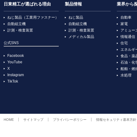
日東精工が選ばれる理由
製品情報
業界から
ねじ製品（工業用ファスナー）
ねじ製品
自動車
自動組立機
自動組立機
家電
計測・検査装置
計測・検査装置
アミュー
メディカル製品
情報通信
公式SNS
住宅
エネルギ
Facebook
食品・薬
YouTube
石油・化
X
船舶・燃
Instagram
水処理
TikTok
HOME
サイトマップ
プライバシーポリシー
情報セキュリティ基本方針