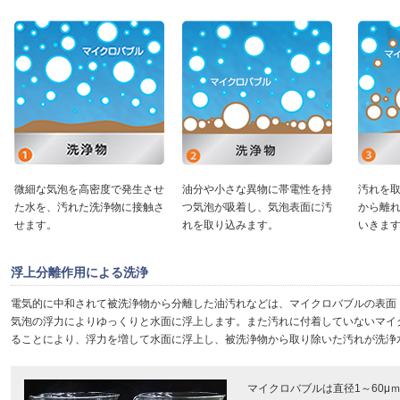
微細な気泡を高密度で発生させ
油分や小さな異物に帯電性を持
汚れを
た水を、汚れた洗浄物に接触さ
つ気泡が吸着し、気泡表面に汚
から離
せます。
れを取り込みます。
いきま
浮上分離作用による洗浄
電気的に中和されて被洗浄物から分離した油汚れなどは、マイクロバブルの表面
気泡の浮力によりゆっくりと水面に浮上します。また汚れに付着していないマイ
ることにより、浮力を増して水面に浮上し、被洗浄物から取り除いた汚れが洗浄
マイクロバブルは直径1～60μ