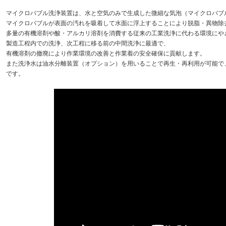
マイクロバブル洗浄装置は、水と空気のみで生成した微細な気泡（マイクロバブ
マイクロバブルが表面の汚れを吸着して水面に浮上することにより脱脂・異物除
多量の有機溶剤や酸・アルカリ溶剤を消費する従来の工業洗浄に代わる環境にや
製造工程内での洗浄、次工程に移る前の中間洗浄に最適で、
有機溶剤の撤廃により作業環境の改善と作業着の安全確保に貢献します。
また洗浄水は油水分離装置（オプション）を用いることで再生・再利用が可能で
です。