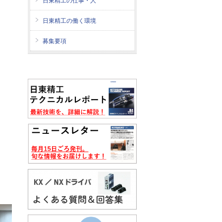
日東精工の仕事・人
日東精工の働く環境
募集要項