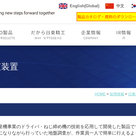
English(Global)
中文
査装置
HOME
>
採用情報
>
日東
産機事業のドライバ・ねじ締め機の技術を応用して開発した製品で
になりながら行っていた地盤調査が、作業員一人で簡単に行えるよ