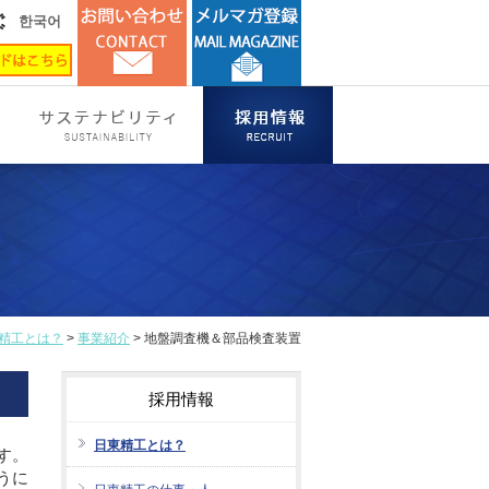
한국어
精工とは？
>
事業紹介
> 地盤調査機＆部品検査装置
採用情報
日東精工とは？
す。
うに