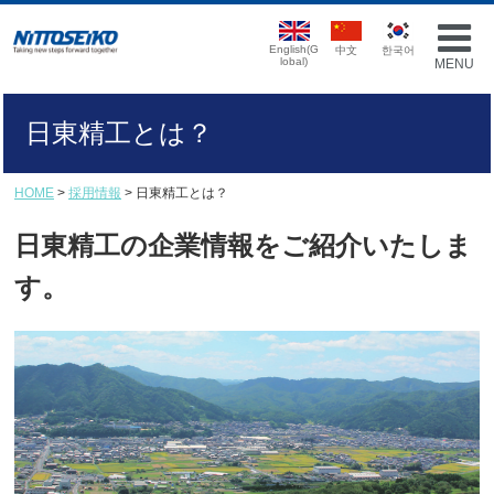
English(G
中文
한국어
lobal)
MENU
日東精工とは？
HOME
>
採用情報
> 日東精工とは？
日東精工の企業情報をご紹介いたしま
す。