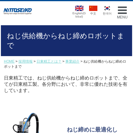
English(G
中文
한국어
lobal)
MENU
ねじ供給機からねじ締めロボットま
で
HOME
>
採用情報
>
日東精工とは？
>
事業紹介
> ねじ供給機からねじ締めロ
ボットまで
日東精工では、ねじ供給機からねじ締めロボットまで、全
てが日東精工製。各分野において、非常に優れた技術を有
しています。
ねじ締めに最適化し