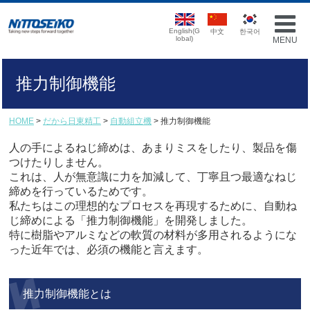
English(G
中文
한국어
lobal)
MENU
推力制御機能
HOME
>
だから日東精工
>
自動組立機
> 推力制御機能
人の手によるねじ締めは、あまりミスをしたり、製品を傷
つけたりしません。
これは、人が無意識に力を加減して、丁寧且つ最適なねじ
締めを行っているためです。
私たちはこの理想的なプロセスを再現するために、自動ね
じ締めによる「推力制御機能」を開発しました。
特に樹脂やアルミなどの軟質の材料が多用されるようにな
った近年では、必須の機能と言えます。
推力制御機能とは