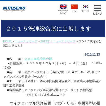
English(G
中文
한국어
lobal)
MENU
２０１５洗浄総合展に出展します
HOME
>
ニュースリリース
>
2015年｜ニュースリリース
> ２０１５洗浄総合
展に出展します
2015/11/13
■名 称：
２０１５洗浄総合展
■開催期間：２０１５年１２月２日（水）～ ４日（金） 10:00～
17:00
■会 場：東京ビッグサイト【当社小間：東 ４ホール W-60（フ
ァインバブル産業会ブース内）】
■主 催：（公社）
日本洗浄技能開発協会／日本産業洗浄協議会／
日刊工業新聞社
■出展製品：マイクロバブル洗浄装置（バブ・リモ）多機能型
マイクロバブル生成ユニット
マイクロバブル洗浄装置（バブ・リモ）多機能型の展