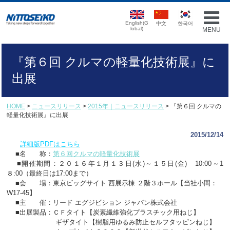
English(G
中文
한국어
lobal)
MENU
『第６回 クルマの軽量化技術展』に
出展
HOME
>
ニュースリリース
>
2015年｜ニュースリリース
> 『第６回 クルマの
軽量化技術展』に出展
2015/12/14
詳細版PDFはこちら
■名 称：
第６回クルマの軽量化技術展
■開催期間：２０１６年１月１３日(水)～１５日(金) 10:00～1
８:00（最終日は17:00まで）
■会 場：東京ビッグサイト 西展示棟 ２階３ホール【当社小間：
W17-45】
■主 催：リード エグジビション ジャパン株式会社
■出展製品：
ＣＦタイト【炭素繊維強化プラスチック用ねじ】
ギザタイト【樹脂用ゆるみ防止セルフタッピンねじ】