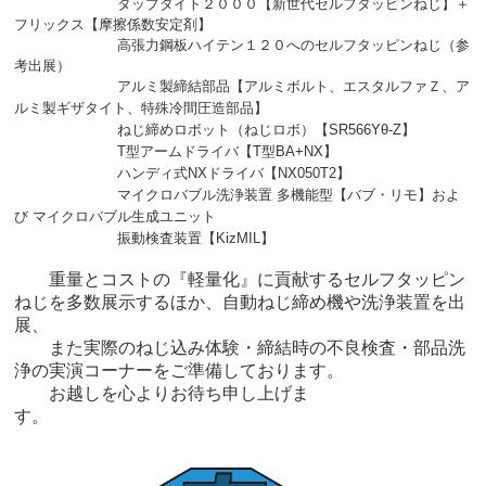
タップタイト２０００【新世代セルフタッピンねじ】＋
フリックス【摩擦係数
安定剤】
高張力鋼板ハイテン１２０へのセルフタッピンねじ（参
考出展）
アルミ製締結部品【アルミボルト、エスタルファＺ、ア
ルミ製ギザタイト、特殊冷間圧造部品】
ねじ締めロボット（ねじロボ）【SR566Yθ-Z】
T型アームドライバ【T型BA+NX】
ハンディ式NXドライバ【NX050T2】
マイクロバブル洗浄装置 多機能型【バブ・リモ】およ
び マイクロバブル生成ユニット
振動検査装置【KizMIL】
重量とコストの『軽量化』に貢献するセルフタッピン
ねじを多数展示するほか、自動ねじ締め機や洗浄装置を出
展、
また実際のねじ込み体験・締結時の不良検査・部品洗
浄の実演コーナーをご準備しております。
お越しを心よりお待ち申し上げま
す。