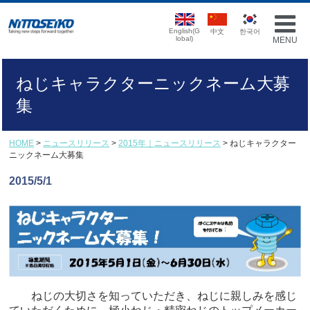
English(G
中文
한국어
lobal)
MENU
ねじキャラクターニックネーム大募
集
HOME
>
ニュースリリース
>
2015年｜ニュースリリース
> ねじキャラクター
ニックネーム大募集
2015/5/1
ねじの大切さを知っていただき、ねじに親しみを感じ