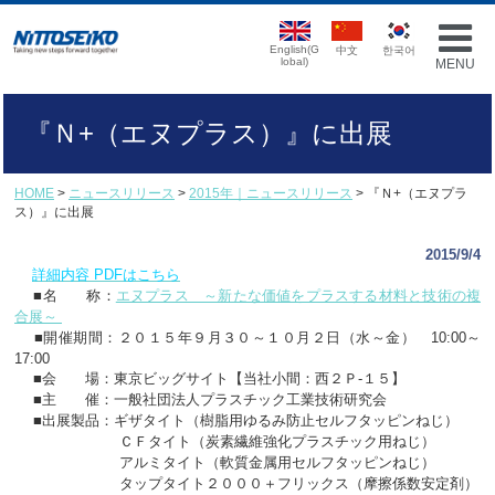
English(G
中文
한국어
lobal)
MENU
『Ｎ+（エヌプラス）』に出展
HOME
>
ニュースリリース
>
2015年｜ニュースリリース
> 『Ｎ+（エヌプラ
ス）』に出展
2015/9/4
詳細内容 PDFはこちら
■名 称：
エヌプラス ～新たな価値をプラスする材料と技術の複
合展～
■開催期間：２０１５年９月３０～１０月２日（水～金） 10:00～
17:00
■会 場：東京ビッグサイト【当社小間：西２Ｐ-１５】
■主 催：一般社団法人プラスチック工業技術研究会
■出展製品：ギザタイト（樹脂用ゆるみ防止セルフタッピンねじ）
ＣＦタイト（炭素繊維強化プラスチック用ねじ）
アルミタイト（軟質金属用セルフタッピンねじ）
タップタイト２０００＋フリックス（摩擦係数
安定剤）