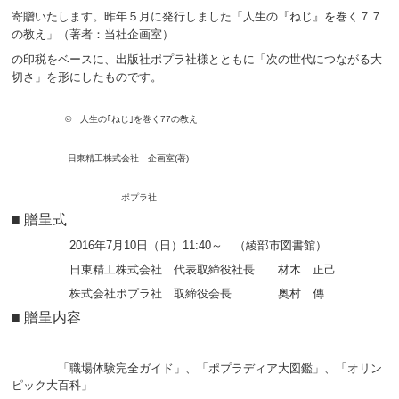
寄贈いたします。
昨年５月に発行しました「人生の『ねじ』を巻く７７
の教え」
（著者：当社企画室）
の印税を
ベースに、出版社ポプラ社様とともに「次の世代につながる大
切さ」
を形にしたものです。
© 人生の｢ねじ｣を巻く77の教え
日東精工株式会社 企画室(著)
ポプラ社
■ 贈呈式
2016年7月10日（日）11:40～ （綾部市図書館）
日東精工株式会社 代表取締役社長 材木 正己
株式会社ポプラ社 取締役会長 奥村 傳
■ 贈呈内容
「職場体験完全ガイド」、「ポプラディア大図鑑」、「オリン
ピック大百科」