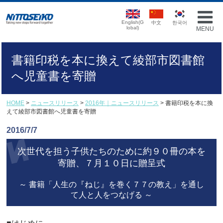
English(G
中文
한국어
lobal)
MENU
書籍印税を本に換えて綾部市図書館
へ児童書を寄贈
HOME
>
ニュースリリース
>
2016年｜ニュースリリース
> 書籍印税を本に換
えて綾部市図書館へ児童書を寄贈
2016/7/7
次世代を担う子供たちのために約９０冊の本を
寄贈、７月１０日に贈呈式
～ 書籍「人生の『ねじ』を巻く７７の教え」を通し
て人と人をつなげる ～